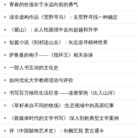
青春的价值在于永远向前的勇气
读非虚构作品《荒野寻马》：去荒野寻找一种确定
《紫山》：从人性困境中走向超越和升华
短篇小说《到祁连山去》：矢志追寻精神世界
萨鲁曼的袍子——《指环王》相关杂谈
一部人书互动的文化史
如何优化大学教师流动与评价
书写百万移民生活巨变——读唐荣尧《出入山河》
《草籽来自不同的牧场》:生态视域中的高原纪事
《新媒体时代的文学书写》:深入剖析典型文学案例
评《中国髹饰艺术史》：补阙艺苑 贯古通今