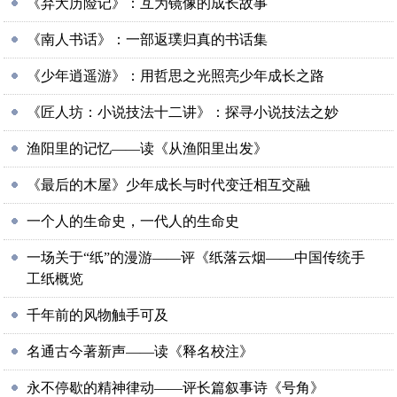
《弃犬历险记》：互为镜像的成长故事
《南人书话》：一部返璞归真的书话集
《少年逍遥游》：用哲思之光照亮少年成长之路
《匠人坊：小说技法十二讲》：探寻小说技法之妙
渔阳里的记忆——读《从渔阳里出发》
《最后的木屋》少年成长与时代变迁相互交融
一个人的生命史，一代人的生命史
一场关于“纸”的漫游——评《纸落云烟——中国传统手
工纸概览
千年前的风物触手可及
名通古今著新声——读《释名校注》
永不停歇的精神律动——评长篇叙事诗《号角》