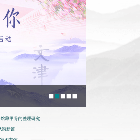
走近甲骨传拓领略
书馆藏甲骨的整理研究
承谱新篇
国家图书馆