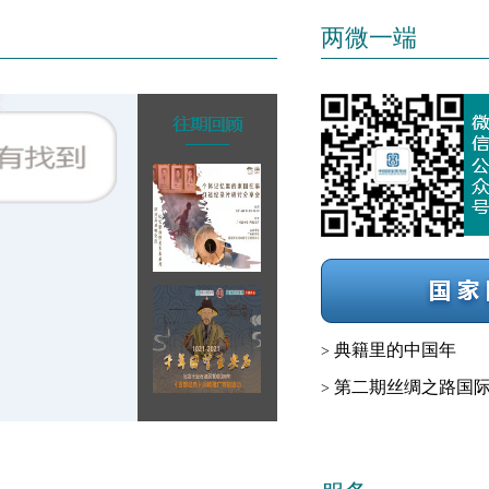
两微一端
典籍里的中国年
>
第二期丝绸之路国
>