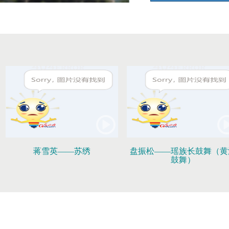
蒋雪英——苏绣
盘振松——瑶族长鼓舞（黄
鼓舞）