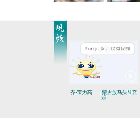
齐•宝力高——蒙古族马头琴音
乐