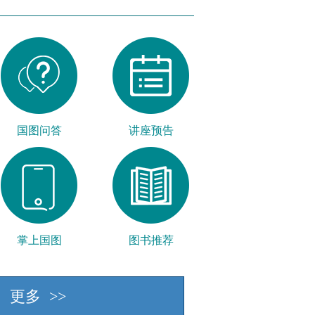
国图问答
讲座预告
掌上国图
图书推荐
更多 >>