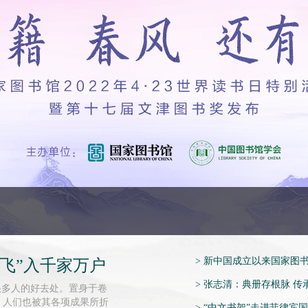
>
新中国成立以来国家图
飞”入千家万户
>
张志清：典册存根脉 传
很多人的好去处。置身于卷
，人们也被其各项成果所折
>
“中文书架”走进菲律宾