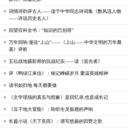
词情诗韵评古人——读于中华同志诗词集《数风流人物
——诗说历史名人》
回望百科全书：“知识的巴别塔”
万年回响 漫说“上山”——《上山——中华文明的万年奠
基》评析
五位战地摄影师的抗战纪实——读《追光者》
评《鸭绿江来信》：铭记峥嵘岁月 重温英雄精神
读书如扫地 每天都要做
《文学现场的真实与想象》是回忆录,也是成长记
《豆子地大冒险》：聆听生灵振翅的声响
长篇小说《天下良田》：谱写悠扬的田野之歌