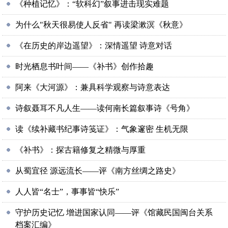
《种植记忆》：“软科幻”叙事进击现实难题
为什么"秋天很易使人反省" 再读梁漱溟《秋意》
《在历史的岸边遥望》：深情遥望 诗意对话
时光栖息书叶间——《补书》创作拾趣
阿来《大河源》：兼具科学观察与诗意表达
诗叙聂耳不凡人生——读何南长篇叙事诗《号角》
读《续补藏书纪事诗笺证》：气象邃密 生机无限
《补书》：探古籍修复之精微与厚重
从蜀宜径 源远流长——评《南方丝绸之路史》
人人皆“名士”，事事皆“快乐”
守护历史记忆 增进国家认同——评《馆藏民国闽台关系
档案汇编》