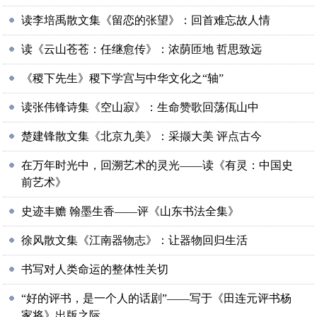
读李培禹散文集《留恋的张望》：回首难忘故人情
读《云山苍苍：任继愈传》：浓荫匝地 哲思致远
《稷下先生》稷下学宫与中华文化之“轴”
读张伟锋诗集《空山寂》：生命赞歌回荡佤山中
楚建锋散文集《北京九美》：采撷大美 评点古今
在万年时光中，回溯艺术的灵光——读《有灵：中国史
前艺术》
史迹丰赡 翰墨生香——评《山东书法全集》
徐风散文集《江南器物志》：让器物回归生活
书写对人类命运的整体性关切
“好的评书，是一个人的话剧”——写于《田连元评书杨
家将》出版之际