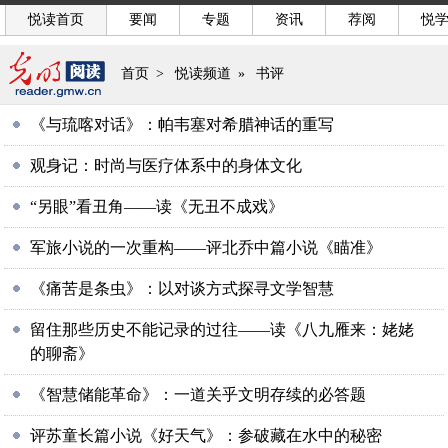
悦读首页
要闻
专题
资讯
荐阅
悦
首页
>
悦读频道
»
书评
《与琉喀对话》：帕韦塞对希腊神话的重写
观身记：时尚与医疗体系中的身体文化
“另眼”看丑角——读《无丑不成戏》
军旅小说的一次重构——评北乔中篇小说《瞄准》
《痛苦是条虫》：以对谈方式探寻文学智慧
留住那些历史不能记录的过往——读《八九雁来：姥姥
的聊斋》
《智慧储能革命》：一道关乎文明存续的必答题
评苏童长篇小说《好天气》：参破藏在水中的秘密