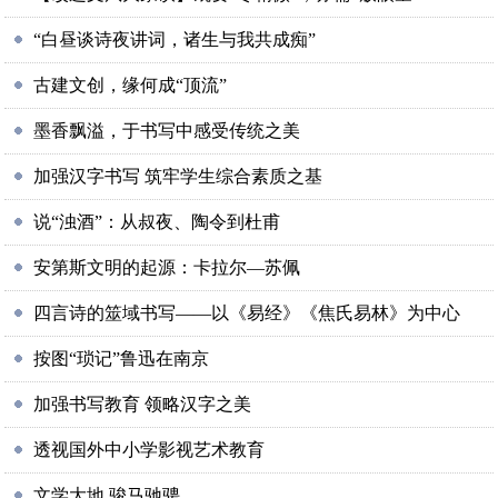
“白昼谈诗夜讲词，诸生与我共成痴”
古建文创，缘何成“顶流”
墨香飘溢，于书写中感受传统之美
加强汉字书写 筑牢学生综合素质之基
说“浊酒”：从叔夜、陶令到杜甫
安第斯文明的起源：卡拉尔—苏佩
四言诗的筮域书写——以《易经》《焦氏易林》为中心
按图“琐记”鲁迅在南京
加强书写教育 领略汉字之美
透视国外中小学影视艺术教育
文学大地 骏马驰骋