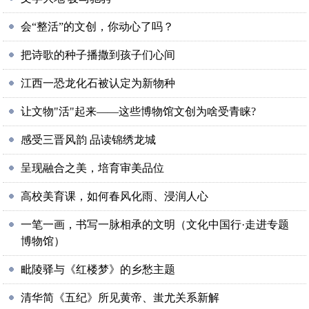
会“整活”的文创，你动心了吗？
把诗歌的种子播撒到孩子们心间
江西一恐龙化石被认定为新物种
让文物"活"起来——这些博物馆文创为啥受青睐?
感受三晋风韵 品读锦绣龙城
呈现融合之美，培育审美品位
高校美育课，如何春风化雨、浸润人心
一笔一画，书写一脉相承的文明（文化中国行·走进专题
博物馆）
毗陵驿与《红楼梦》的乡愁主题
清华简《五纪》所见黄帝、蚩尤关系新解