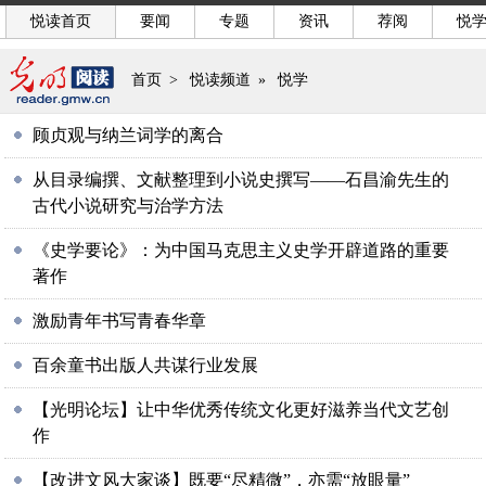
悦读首页
要闻
专题
资讯
荐阅
悦
首页
>
悦读频道
»
悦学
顾贞观与纳兰词学的离合
从目录编撰、文献整理到小说史撰写——石昌渝先生的
古代小说研究与治学方法
《史学要论》：为中国马克思主义史学开辟道路的重要
著作
激励青年书写青春华章
百余童书出版人共谋行业发展
【光明论坛】让中华优秀传统文化更好滋养当代文艺创
作
【改进文风大家谈】既要“尽精微”，亦需“放眼量”