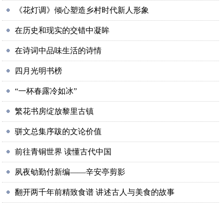
《花灯调》倾心塑造乡村时代新人形象
在历史和现实的交错中凝眸
在诗词中品味生活的诗情
四月光明书榜
“一杯春露冷如冰”
繁花书房绽放黎里古镇
骈文总集序跋的文论价值
前往青铜世界 读懂古代中国
夙夜劬勤付新编——辛安亭剪影
翻开两千年前精致食谱 讲述古人与美食的故事