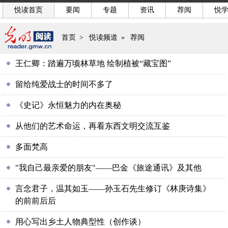
悦读首页
要闻
专题
资讯
荐阅
悦
首页
>
悦读频道
»
荐阅
王仁卿：踏遍万顷林草地 绘制植被“藏宝图”
留给纯爱战士的时间不多了
《史记》永恒魅力的内在奥秘
从他们的艺术命运，再看东西文明交流互鉴
多面梵高
"我自己最亲爱的朋友"——巴金《旅途通讯》及其他
言念君子，温其如玉——孙玉石先生修订《林庚诗集》
的前前后后
用心写出乡土人物典型性（创作谈）