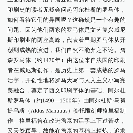
印刷史的读者无疑会问起阿尔杜斯的罗马体，
如何看待它们的异同呢？这确然是一个有趣的
问题。因为他们两家的罗马体是文艺复兴威尼
斯印刷业的两座高峰，代表着早期罗马体从开
创到成熟的演进，我们自然不能弃之不论。詹
森罗马体（约1470年）由这位来自法国的印刷
者在威尼斯创作，是历史上第一套成熟的罗马
活字，开创性地将罗马大写与人文主义小写完
美融合，奠定了西文印刷字体的基础。阿尔杜
斯罗马体（约1490—1500年）由阿尔杜斯·马努
提乌斯（Aldus Manutius）委托雕刻师格里福制
作。格里福曾在改进詹森的活字上下过苦功，
又天资颖异，故能在詹森的基础上精炼，追求