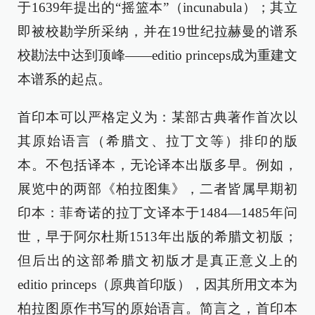
于1639年提出的“摇篮本”（incunabula）；其立
即被校勘学所采纳，并在19世纪拉赫曼的谱系
校勘法中达到顶峰——editio princeps成为重建文
本谱系的起点。
首印本可以严格定义为：某部古典著作首次以
其原始语言（希腊文、拉丁文等）排印的版
本。不包括译本，无论译本出版多早。例如，
展览中的两部《柏拉图集》，二者皆属早期初
印本：菲奇诺的拉丁文译本于1484—1485年问
世，早于阿尔杜斯1513年出版的希腊文初版；
但后出的这部希腊文初版才是真正意义上的
editio princeps（原典首印版），因其所用文本为
柏拉图原作书写的原始语言。简言之，首印本