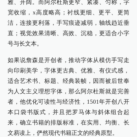
雅、开阔。而阿尔杜斯更窄、紧凑、匀称，字
宽收缩，x高度略高；衬线更细、更平、更简
洁，连接更利落，手写痕迹减弱，轴线趋近垂
直；视觉效果清晰、高效、沉稳，更适合小字
号与长文本。
如果说詹森是开创者，推动字体从模仿手写走
向印刷美学，字体更古典、优雅、有仪式感，
适合艺术书、标题、经典装帧，因而被后世奉
为人文主义理想字体，那么阿尔杜斯就是完善
者，他优化可读性与经济性，1501年开创八开
本口袋书版式，并且把罗马体与斜体组合起
来，确立书籍的排版标准，在实用、均衡、长
文易读上，俨然现代书籍正文的经典原型。