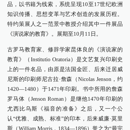
品，以书籍为线索，系统呈现10至17世纪欧洲
知识传播、思想变革与艺术创造的发展历程。
特约策展人之一范景中教授介绍其中一件展品
《演说家的教育》。展期至10月11日。
古罗马教育家、修辞学家昆体良的《演说家的
教育》（Institutio Oratoria）是文艺复兴印刷史
上的一件名品，由原是法国金匠、后来迁居威
尼斯的印刷师尼古拉·詹森（Nicolas Jenson，约
1420—1480）于1471年印刷。书中所用的詹森
罗马体（Jenson Roman）是继他1470年印刷的
尤西比乌斯《福音的准备》之后，又一个公
认“优雅、成熟、标准”的印本，后来威廉·莫里
斯（William Morris，1834—1896）誉之为“最完