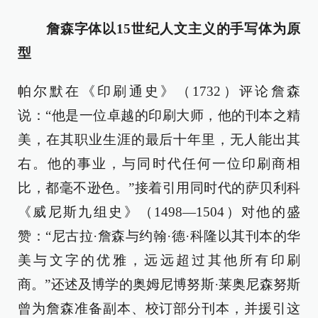
詹森字体以15世纪人文主义的手写体为原
型
帕尔默在《印刷通史》（1732）评论詹森
说：“他是一位卓越的印刷大师，他的刊本之精
美，在其职业生涯的最后十年里，无人能出其
右。他的事业，与同时代任何一位印刷商相
比，都毫不逊色。”接着引用同时代的萨贝利科
《威尼斯九组史》（1498—1504）对他的盛
赞：“尼古拉·詹森与约翰·德·科隆以其刊本的华
美与文字的优雅，远远超过其他所有印刷
商。”还述及博学的奥姆尼博努斯·莱奥尼森努斯
曾为詹森准备副本、校订部分刊本，并援引这