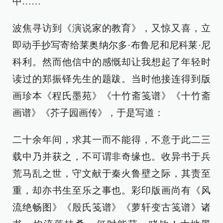
中……
波焦寻访到《演说家的教育》，又惊又喜，立
即动手抄写寄给莱奥纳尔多·布鲁尼和尼科莱·尼
科利。然而他信中的感慨却让我想起了年轻时
读过的郑振铎先生的题跋。当时他接连得到版
画珍本《程氏墨苑》《十竹斋笺谱》《十竹斋
画谱》《芥子园画传》，于是写道：
二十余年间，求其一而不能得，不意于此二三
载中乃并获之，不可谓非奇缘也。收异书于兵
荒马乱之世，守文献于秦火鲁壁之际，其责至
重，却亦书生至乐之事也。彩印版画尚有《风
流绝畅图》《殷氏笺谱》《萝轩变古笺谱》诸