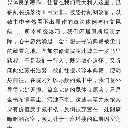
昆体良的著作，往昔在我们意大利人这里，已
被割裂脱落得面目全非，被恣行割剥改篡，以
致书中全然看不出原作的章法体例与行文风
貌……所幸机缘凑巧，我们闲居康斯坦茨之
际，心中忽然涌起一念：想去寻访典籍被尘封
的藏匿之地。圣加尔修道院距此城二十罗马里
路程。于是我们一行人，既为散心遣怀，又听
闻此处藏书浩繁，欲前往搜求珍本典籍，便动
身前往。在院内难以尽数的藏书中，我们意外
寻得完好无损、篇章完备的昆体良原著，只是
全书布满霉尘、污浊不堪。这些典籍并未按其
应有价值庋于藏书楼，反倒被弃置在一处阴森
晦暗的密室，实则处于一座塔楼的底层囚室之