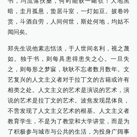
书，均流落扶桑，何时能获一睹欤！大地黑
暗，圭月孤悬，蛰居斗室，一灯如豆。披卷吟
赏，斗酒自劳，人间何世，斯处何地，均姑不
闻问矣。
郑先生说他素志恬淡，于人世间名利，视之蔑
如。独于书，则每具患得患失之心。一旦失
之，则每形之梦寐，耿耿不忘者数月数年。文
艺复兴的人文主义者对于拉丁文的古籍或许有
相类之处。人文主义的艺术是演说的艺术，演
说的艺术是拉丁文的艺术。波焦发现昆体良，
不啻发现了人文主义艺术的根基。人文主义者
教育学生，不是为了教堂和大学讲堂，而是为
了积极参与城市与公共的生活，为投身广阔事