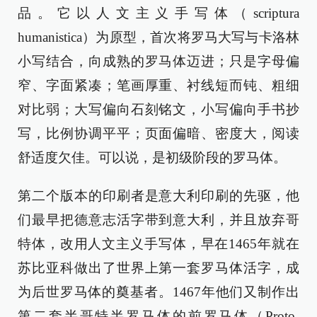
品。它以人文主义手写体（scriptura
humanistica）为原型，首次将罗马大写与卡洛林
小写结合，向成熟的罗马体迈进；只是字母偏
窄、字面紧凑；笔画厚重、衬线短而钝、粗细
对比弱；大写偏向石刻铭文，小写偏向手书抄
写，比例协调平平；页面偏暗、密度大，阅读
舒适度欠佳。可以说，是初级阶段的罗马体。
第二个版本的印刷者是意大利印刷的先驱，他
们最早把德意志活字带到意大利，并且放弃哥
特体，改用人文主义手写体，早在1465年就在
苏比亚科做出了世界上第一套罗马体活字，成
为后世罗马体的奠基者。1467年他们又制作出
第二套半哥特半罗马体的前罗马体（Proto-