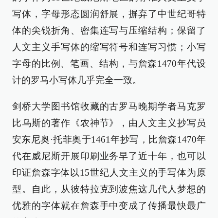
写体，字母形态圆润舒展，摒弃了中世纪哥特
体的尖锐折角、密集连写与压缩结构；保留了
人文主义手写体的缩写符号和连写习惯；小写
字母的比例、笔画、结构，与詹森1470年代设
计的罗马小写体几乎完全一致。
剑桥大学图书馆收藏的古罗马晚期学者马克罗
比乌斯的著作《农神节》，由人文主义抄写员
安东尼奥·托菲奥于1461年抄写，比詹森1470年
代在威尼斯开展印刷业务早了近十年，也可以
印证詹森字体以15世纪人文主义的手写体为原
型。自此，从彼特拉克到波焦这几代人梦想的
优雅的字体就在詹森手中变成了传播最快最广