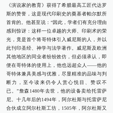
《演说家的教育》获得了希腊最高工匠代达罗
斯的赞誉，这是现代印刷史的奠基者帕尔默所
首肯的。他甚至说：“因此，学者们有充分理由
感到惊讶：这样一位卓越的大师、印刷术的荣
光，竟是首个将哥特体引入威尼斯的人，并以
此刊印圣经、神学与法学著作。威尼斯及欧洲
其他地区的同业者纷纷效仿，但必须承认，即
便在哥特体的使用上，他也远超众人——他的
哥特体兼具美感与优雅，尽显精准的品味与判
断力，至今读来仍令人赏心悦目、赞叹不
已。”詹森1480年去世，他的设备卖给托雷萨
尼。十几年后的1494年，阿尔杜斯与托雷萨尼
合伙成立阿尔杜斯工坊，1505年，阿尔杜斯又