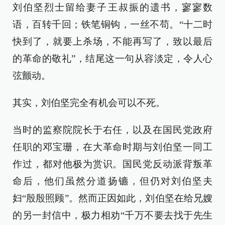
刘伯坚烈士留给妻子王叔振的遗书，寥寥数
语，百转千回；铁笔铜钩，一丝不苟。“十二时
快到了，就要上杀场，不能再写了，致以最后
的革命的敬礼”，结尾这一句从容淡定，令人心
弦颤动。
其实，刘伯坚完全有机会可以不死。
当时的监察院院长于右任，以及在国民党政府
任职的邓宝珊，在大革命时期与刘伯坚一同工
作过，都对他极为赏识。国民党反动派背叛革
命后，他们虽然分道扬镳，但仍对刘伯坚夫
妇“殷殷照顾”。然而正因如此，刘伯坚在给兄嫂
的另一封信中，极力相劝“千万不要去找于先生