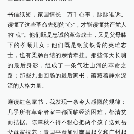
书信纸短，家国情长。万千心事，脉脉谁诉。
读懂了这些革命先烈的“心”，才能读懂共产党人
的“魂”。他们既是忠诚的革命战士，又是父母膝
下的孝顺儿女；他们既是钢筋铁骨的英雄志
士，也有柔肠百结的亲情牵挂。那些仰天长啸
的最后身影，组成了一条气壮山河的革命之
路；那些九曲回肠的最后家书，蕴藏着静水深
流的人格力量。
遍读红色家书，我发现一条令人感慨的规律：
几乎所有革命者家中都面临经济困难，都清贫
而拮据。陈潭秋不得不狠心把两个孩子送到岳
父母家抚养；袁国平参加过南昌起义和广州起