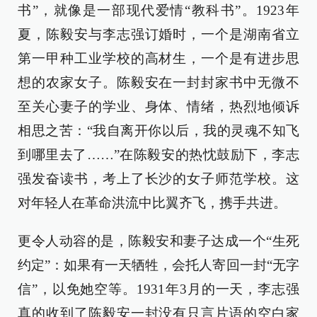
书”，就像是一部现代爱情“教科书”。1923年
夏，陈毅安与李志强订婚时，一个是湖南省立
第一甲种工业学校的高材生，一个是有进步思
想的农家女子。陈毅安在一封封家书中无微不
至关心妻子的学业、身体、情绪，热烈地倾诉
相思之苦：“我自离开你以后，我的灵魂不知飞
到哪里去了……”在陈毅安的热忱鼓励下，李志
强发奋读书，考上了长沙的女子师范学校。这
对年轻人在革命洪流中比翼齐飞，携手共进。
更令人动容的是，陈毅安和妻子达成一个“生死
约定”：如果有一天牺牲，会托人寄回一封“无字
信”，以免她空等。1931年3月的一天，李志强
真的收到了陈毅安一封没有只言片语的空白家