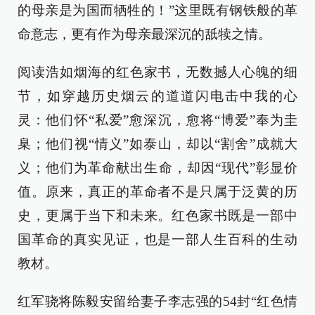
的母亲是为国而牺牲的！”这里既有钢铁般的革
命意志，更有作为母亲最深沉的舐犊之情。
阅读浩如烟海的红色家书，无数撼人心魄的细
节，如穿越历史烟云的道道闪电击中我的心
灵：他们怀“私爱”愈深沉，愈将“博爱”奉为圭
臬；他们视“情义”如泰山，却以“割舍”成就大
义；他们为革命献出生命，却因“现代”彰显价
值。原来，真正的革命者不是只属于泛黄的历
史，更属于当下和未来。红色家书既是一部中
国革命的真实见证，也是一部人生百科的生动
教材。
红军骁将陈毅安留给妻子李志强的54封“红色情