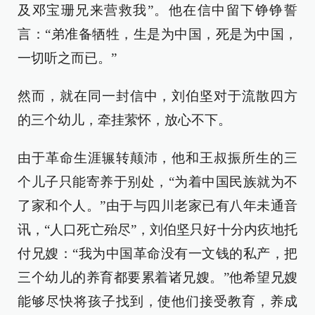
及邓宝珊兄来营救我”。他在信中留下铮铮誓
言：“弟准备牺牲，生是为中国，死是为中国，
一切听之而已。”
然而，就在同一封信中，刘伯坚对于流散四方
的三个幼儿，牵挂萦怀，放心不下。
由于革命生涯辗转颠沛，他和王叔振所生的三
个儿子只能寄养于别处，“为着中国民族就为不
了家和个人。”由于与四川老家已有八年未通音
讯，“人口死亡殆尽”，刘伯坚只好十分内疚地托
付兄嫂：“我为中国革命没有一文钱的私产，把
三个幼儿的养育都要累着诸兄嫂。”他希望兄嫂
能够尽快将孩子找到，使他们接受教育，养成