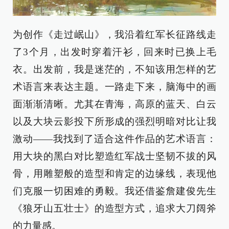
为创作《走过岷山》，我沿着红军长征路线走
了3个月，出发时穿着汗衫，回来时已换上毛
衣。出发前，我是迷茫的，不知该用怎样的艺
术语言来表达主题。一路走下来，脑海中的画
面渐渐清晰。尤其在青海，高原的蓝天、白云
以及大块云影投下所形成的强烈明暗对比让我
激动——我找到了适合这件作品的艺术语言：
用大块的黑白对比塑造红军战士坚韧不拔的风
骨，用雕塑般的造型和肯定的边缘线，表现他
们克服一切困难的勇毅。我还借鉴詹建俊先生
《狼牙山五壮士》的造型方式，追求大刀阔斧
的力量感。