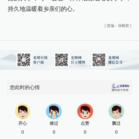
持久地温暖着乡亲们的心。
[
责编：张晓荣
]
您此时的心情
开心
难过
点赞
飘过
0
0
0
0