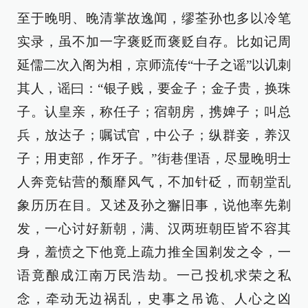
至于晚明、晚清掌故逸闻，缪荃孙也多以冷笔
实录，虽不加一字褒贬而褒贬自存。比如记周
延儒二次入阁为相，京师流传“十子之谣”以讥刺
其人，谣曰：“银子贱，要金子；金子贵，换珠
子。认皇亲，称任子；宿朝房，携婢子；叫总
兵，放达子；嘱试官，中公子；纵群妾，养汉
子；用吏部，作牙子。”街巷俚语，尽显晚明士
人奔竞钻营的颓靡风气，不加针砭，而朝堂乱
象历历在目。又述及孙之獬旧事，说他率先剃
发，一心讨好新朝，满、汉两班朝臣皆不容其
身，羞愤之下他竟上疏力推全国剃发之令，一
语竟酿成江南万民浩劫。一己投机求荣之私
念，牵动无边祸乱，史事之吊诡、人心之凶