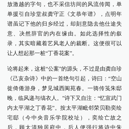
放激越的字句，也不采信坊间的风流传闻，单
单援引自珍堂叔龚守正《文恭年谱》，点明年
谱虽记下他的归乡经过，却刻意隐去他仕途失
意、决然辞官的内在缘由。如此选择性的叙
录，其实暗藏着艺风老人的裁断。这便很可以
让人想起那一桩“丁香花案”。
论将起来，这桩“公案”的源头，不过是由龚自珍
《己亥杂诗》中的一首绝句引起，诗曰：“空山
徙倚倦游身，梦见城西阆苑春。一骑传笺朱邸
晚，临风递与缟衣人。”诗下又自注：“忆宣武门
内太平湖之丁香花”。按太平湖毗邻荣贝勒奕绘
宅邸（今中央音乐学院校址），奕绘亡故之
后，顾太清独居府中，后人便强行将诗中朱