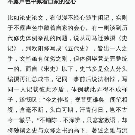
不露声色中藏着自家的会心
比如论史论文，看似漫不经心随手闲记，实则
于不露声色中藏着自家的会心。有一则谈到历
代修史体例杂乱的问题，说从司马迁独撰《史
记》，到欧阳修写成《五代史》，皆出一人之
手，文笔虽有优劣之别，但体例毕竟是完整统
一的。而自《宋史》以下，史书多是众人分头
编撰再汇总成书，记同一事前后说法相悖，写
同一人记载彼此矛盾，体例就此弄得不成样
子，遂慨叹：“今之作者，视昔更难矣。阁笔相
视，含毫不断，头白可期，汗青何日，岂不古
今一辙乎。”不铺陈，不深辨，只寥寥数语，却
将独撰之史与众修之书的高下、著述之难与流