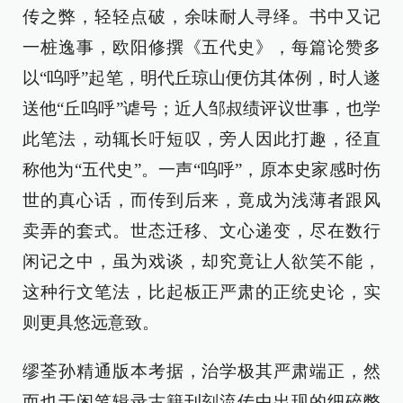
传之弊，轻轻点破，余味耐人寻绎。书中又记
一桩逸事，欧阳修撰《五代史》，每篇论赞多
以“呜呼”起笔，明代丘琼山便仿其体例，时人遂
送他“丘呜呼”谑号；近人邹叔绩评议世事，也学
此笔法，动辄长吁短叹，旁人因此打趣，径直
称他为“五代史”。一声“呜呼”，原本史家感时伤
世的真心话，而传到后来，竟成为浅薄者跟风
卖弄的套式。世态迁移、文心递变，尽在数行
闲记之中，虽为戏谈，却究竟让人欲笑不能，
这种行文笔法，比起板正严肃的正统史论，实
则更具悠远意致。
缪荃孙精通版本考据，治学极其严肃端正，然
而也于闲笔辑录古籍刊刻流传中出现的细碎弊