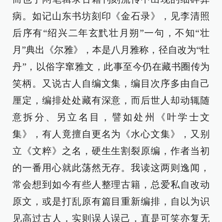
病。如记山东书坊刻印《金石录》，见李清照
后序有“绍兴二年玄黓壮月朔”一句，不知“壮
月”典出《尔雅》，本是八月雅称，径自改为“牡
丹”，以俗字窜雅文，此事至今仍在藏书圈传为
笑柄。又说古人自编文集，编目次序多由自己
厘定，编排处处藏有深意，而后世人却动辄随
意拆分、另立名目，譬如处州《叶学士文
集》，有人竟擅自更名为《水心文集》，又别
立《文粹》之名，硬生生割裂原编，作者当初
的一番用心就此荡然无存。我读这两则逸闻，
常会想到如今有些人整理古籍，总爱私自改动
原文，或是打乱原有篇目重新编排，自以为识
见高过古人，实则误人误己，直是可笑亦复无