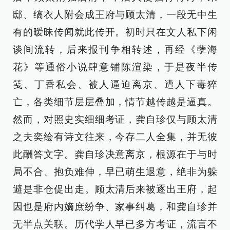
邸、缟衣人附会成王府与顾太清，一段无中生
有的暧昧传闻就此传开。初时只在文人私下闲
谈间流转，后来报刊争相转述，再经《孽海
花》等通俗小说肆意铺陈渲染，于是夜半传
笺、丁香私会、被人逼迫离京、遭人下毒猝
亡，各类细节层层叠加，情节越传越是逼真。
然而，对照史实细细考证，龚自珍仅与顾太清
之夫奕绘有诗文往来，今存二人全集，并无彼
此酬答文字。龚自珍决意离京，根源在于与时
局不合、抱负难伸，早已萌生退意，绝非为躲
避是非仓促出走。顾太清后来被逐出王府，起
因也是府内嫡庶纷争、家事纠葛，和龚自珍并
无半点关联。历代学人早已多方考证，流言不