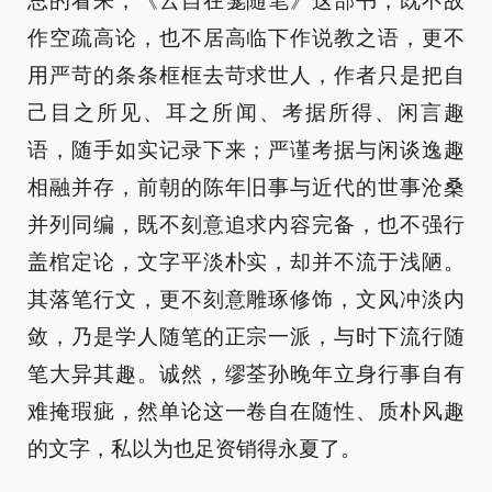
总的看来，《云自在龛随笔》这部书，既不故
作空疏高论，也不居高临下作说教之语，更不
用严苛的条条框框去苛求世人，作者只是把自
己目之所见、耳之所闻、考据所得、闲言趣
语，随手如实记录下来；严谨考据与闲谈逸趣
相融并存，前朝的陈年旧事与近代的世事沧桑
并列同编，既不刻意追求内容完备，也不强行
盖棺定论，文字平淡朴实，却并不流于浅陋。
其落笔行文，更不刻意雕琢修饰，文风冲淡内
敛，乃是学人随笔的正宗一派，与时下流行随
笔大异其趣。诚然，缪荃孙晚年立身行事自有
难掩瑕疵，然单论这一卷自在随性、质朴风趣
的文字，私以为也足资销得永夏了。