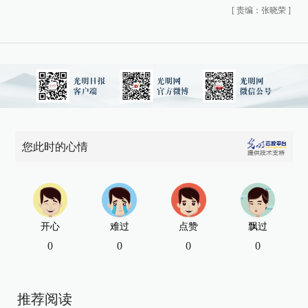
[
责编：张晓荣
]
您此时的心情
开心
难过
点赞
飘过
0
0
0
0
推荐阅读