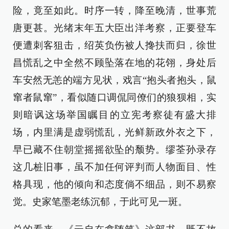
险，竟至如此。时序一转，降至晚清，世事荒
唐更甚。光绪末年五大臣出洋考察，正要登车
便遭刺客狙击，绍英负伤被人搀扶而归，徐世
昌慌乱之中全然不顾坠落在地的花翎，身处后
车安然无恙的端方见状，戏言“抱头者抱头，鼠
窜者鼠窜”，看似随口调侃同僚们的狼狈相，实
则暗讽这场举国瞩目的立宪考察徒有盛大排
场，内里满是虚弱慌乱，光鲜新政外衣之下，
早已藏不住朝堂摇摇欲坠的颓势。缪荃孙录存
这几桩旧事，虽不加任何评判而人物面目、性
格具现，他的倾向和态度倘不细品，则不易察
觉。史家笔墨老练沉郁，于此可见一斑。