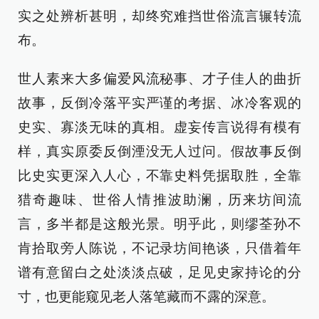
实之处辨析甚明，却终究难挡世俗流言辗转流
布。
世人素来大多偏爱风流秘事、才子佳人的曲折
故事，反倒冷落平实严谨的考据、冰冷客观的
史实、寡淡无味的真相。虚妄传言说得有模有
样，真实原委反倒湮没无人过问。假故事反倒
比史实更深入人心，不靠史料凭据取胜，全靠
猎奇趣味、世俗人情推波助澜，历来坊间流
言，多半都是这般光景。明乎此，则缪荃孙不
肯拾取旁人陈说，不记录坊间艳谈，只借着年
谱有意留白之处淡淡点破，足见史家持论的分
寸，也更能窥见老人落笔藏而不露的深意。