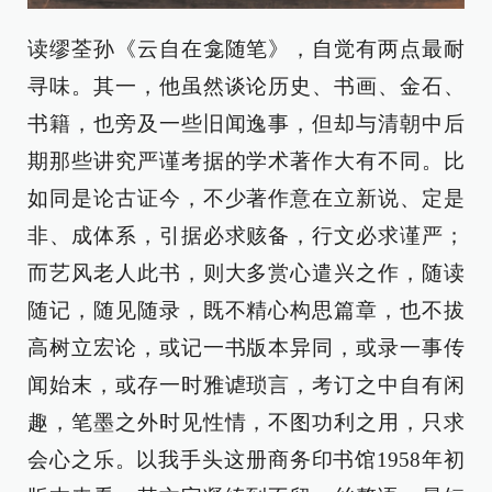
读缪荃孙《云自在龛随笔》，自觉有两点最耐
寻味。其一，他虽然谈论历史、书画、金石、
书籍，也旁及一些旧闻逸事，但却与清朝中后
期那些讲究严谨考据的学术著作大有不同。比
如同是论古证今，不少著作意在立新说、定是
非、成体系，引据必求赅备，行文必求谨严；
而艺风老人此书，则大多赏心遣兴之作，随读
随记，随见随录，既不精心构思篇章，也不拔
高树立宏论，或记一书版本异同，或录一事传
闻始末，或存一时雅谑琐言，考订之中自有闲
趣，笔墨之外时见性情，不图功利之用，只求
会心之乐。以我手头这册商务印书馆1958年初