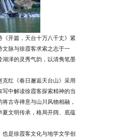
《开篇，天台十万八千丈》紧
诗文脉与徐霞客求索之志于一
岭湖泽的灵秀气韵，以清隽笔墨
克红《春日邂逅天台山》采用
叙写中解读徐霞客探索精神的当
的将古寺禅意与山川风物相融，
华夏文明传承，格局开阔、底蕴
也是徐霞客文化与地学文学创