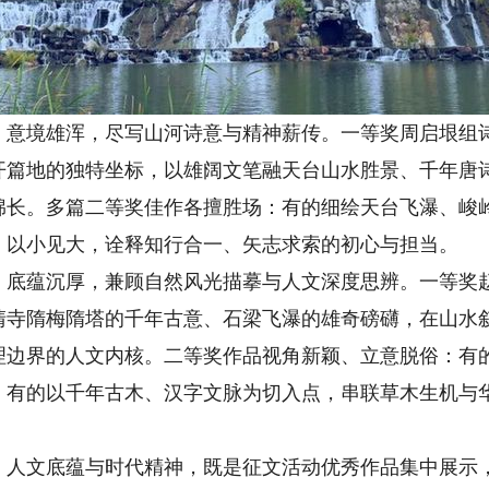
境雄浑，尽写山河诗意与精神薪传。一等奖周启垠组诗
开篇地的独特坐标，以雄阔文笔融天台山水胜景、千年唐
绵长。多篇二等奖佳作各擅胜场：有的细绘天台飞瀑、峻
、以小见大，诠释知行合一、矢志求索的初心与担当。
蕴沉厚，兼顾自然风光描摹与人文深度思辨。一等奖赵
清寺隋梅隋塔的千年古意、石梁飞瀑的雄奇磅礴，在山水
理边界的人文内核。二等奖作品视角新颖、立意脱俗：有
；有的以千年古木、汉字文脉为切入点，串联草木生机与
文底蕴与时代精神，既是征文活动优秀作品集中展示，