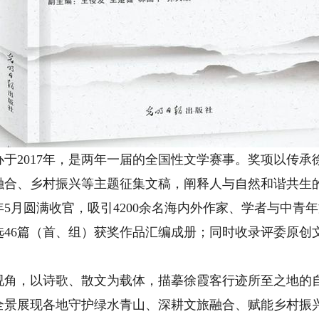
2017年，是两年一届的全国性文学赛事。奖项以传承
融合、乡村振兴等主题征集文稿，阐释人与自然和谐共生
5年5月圆满收官，吸引4200余名海内外作家、学者与中
选46篇（首、组）获奖作品汇编成册；同时收录评委原创
。
，以诗歌、散文为载体，描摹徐霞客行迹所至之地的自
全景展现各地守护绿水青山、深耕文旅融合、赋能乡村振