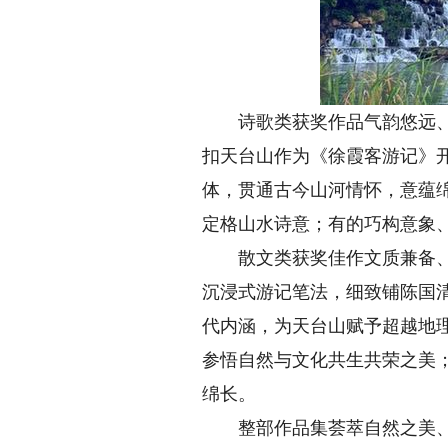
诗歌类获奖作品气韵悠远、意
扣天台山作为《徐霞客游记》
体，贯通古今山河情怀，意蕴
定格山水诗意；有的巧构意象
散文类获奖佳作文质兼备、底
沉浸式游记笔法，细致铺陈国
代内涵，为天台山赋予超越地
参悟自然与文化共生共荣之美
绵长。
整部作品集荟萃自然之美、人