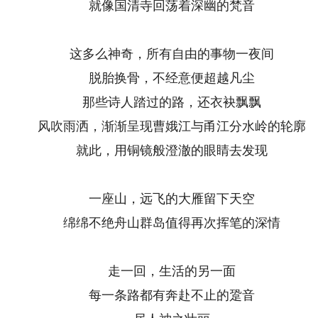
就像国清寺回荡着深幽的梵音
这多么神奇，所有自由的事物一夜间
脱胎换骨，不经意便超越凡尘
那些诗人踏过的路，还衣袂飘飘
风吹雨洒，渐渐呈现曹娥江与甬江分水岭的轮廓
就此，用铜镜般澄澈的眼睛去发现
一座山，远飞的大雁留下天空
绵绵不绝舟山群岛值得再次挥笔的深情
走一回，生活的另一面
每一条路都有奔赴不止的跫音