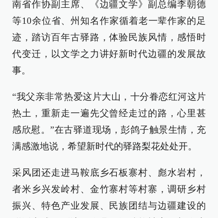
南省作协副主席、《边疆文学》副总编李朝德
等10余位省、州知名作家循着老一辈作家的足
迹，踏访百年古驿路，体验民族风情，感悟时
代变迁，以文学之力讲好新时代边疆的发展故
事。
“我父亲非常热爱这片大山，十分眷恋红河这片
热土，重新走一遍先父曾经走过的路，心里甚
感欣慰。”在古驿道现场，彭鸽子触景生情，充
满感激地说，希望新时代的驿路梨花处处开。
采风团还走进马鞍底乡石板寨村、彪水岩村，
者米乡兴发岭村、金竹寨村等村寨，调研乡村
振兴、特色产业发展、民族团结与边疆建设的