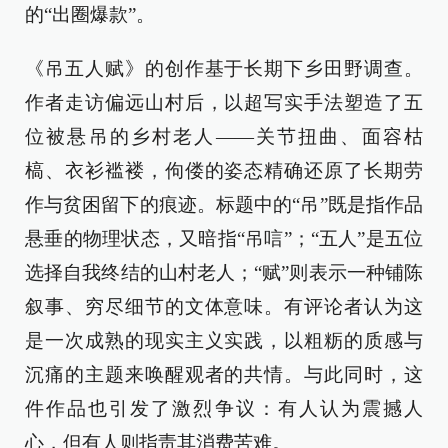
的“出圈爆款”。
《吊五人赋》的创作基于长期下乡田野调查。
作者走访偏远山村后，以超写实手法塑造了五
位被悬吊的乡村老人——关节扭曲、面容枯
槁、衣衫褴褛，佝偻的姿态精确还原了长期劳
作与贫困留下的痕迹。标题中的“吊”既是指作品
悬垂的物理状态，又暗指“吊唁”；“五人”是五位
选择自我终结的山村老人；“赋”则表示一种铺陈
叙事、穷尽细节的文体意味。有评论者认为这
是一次成熟的现实主义实践，以粗粝的质感与
沉痛的主题来唤醒观者的共情。与此同时，这
件作品也引发了激烈争议：有人认为震撼人
心，但有人则指责其消费苦难。