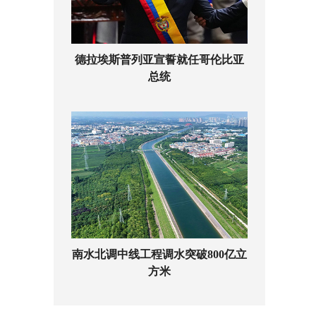
德拉埃斯普列亚宣誓就任哥伦比亚
总统
南水北调中线工程调水突破800亿立
方米