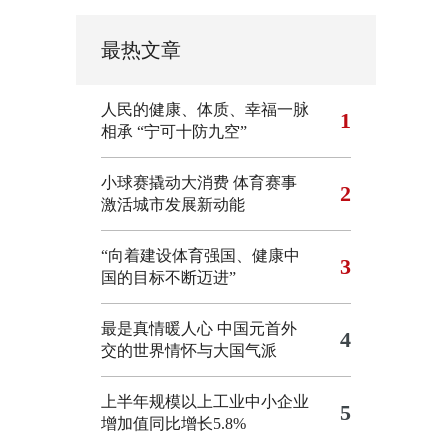
最热文章
人民的健康、体质、幸福一脉
1
相承
“宁可十防九空”
小球赛撬动大消费 体育赛事
2
激活城市发展新动能
“向着建设体育强国、健康中
3
国的目标不断迈进”
最是真情暖人心 中国元首外
4
交的世界情怀与大国气派
上半年规模以上工业中小企业
5
增加值同比增长5.8%