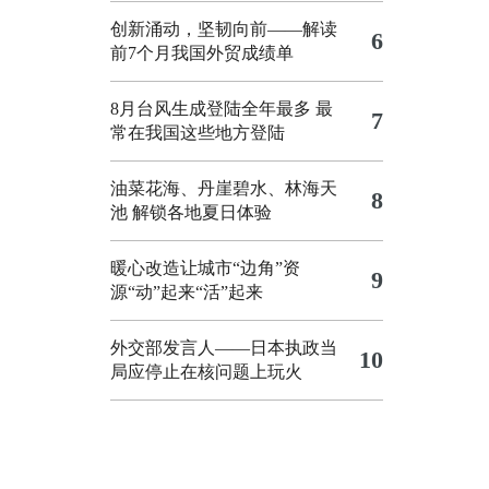
创新涌动，坚韧向前——解读
6
前7个月我国外贸成绩单
8月台风生成登陆全年最多 最
7
常在我国这些地方登陆
油菜花海、丹崖碧水、林海天
8
池 解锁各地夏日体验
暖心改造让城市“边角”资
9
源“动”起来“活”起来
外交部发言人——日本执政当
10
局应停止在核问题上玩火