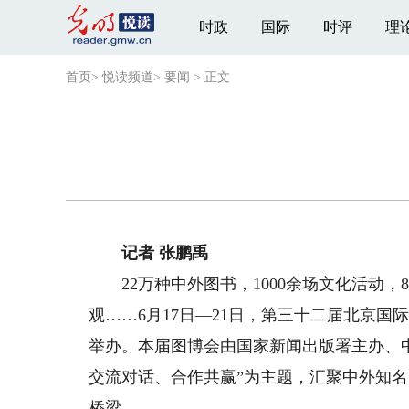
时政
国际
时评
理
首页
>
悦读频道
>
要闻
>
正文
记者 张鹏禹
22万种中外图书，1000余场文化活动，8
观……6月17日—21日，第三十二届北京国
举办。本届图博会由国家新闻出版署主办、
交流对话、合作共赢”为主题，汇聚中外知
桥梁。