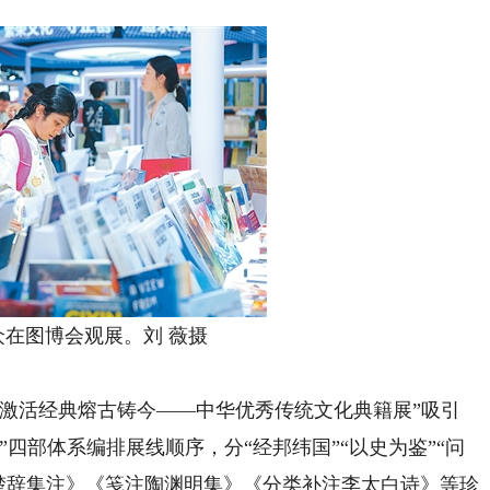
图博会观展。刘 薇摄
活经典熔古铸今——中华优秀传统文化典籍展”吸引
四部体系编排展线顺序，分“经邦纬国”“以史为鉴”“问
《楚辞集注》《笺注陶渊明集》《分类补注李太白诗》等珍