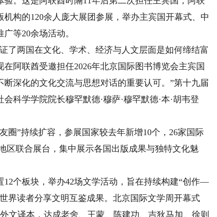
体验。这是阿联酋时隔11年后第二次担任主宾国，阿联
版机构的120余人庞大展团参展，举办主宾国开幕式、中
广等20余场活动。
证了两国在文化、学术、经济与人文层面是如何缔结富
在阿联酋受邀担任2026年北京国际图书博览会主宾国
不断深化的文化交流与思想对话的重要认可。”第十九届
会科学学院院长穆罕默德·穆萨·穆罕默德·本·胡韦登
圈”持续扩容，参展国家较去年新增10个，26家国际
/地区联合展台，集中展示各国出版成果与独特文化魅
2个板块，举办42场文学活动，旨在持续构建“创作—
让世界读者分享文明互鉴成果。北京国际文学周开幕式
学外文译本，达成老舍、王蒙、陈建功、吉狄马加、徐则