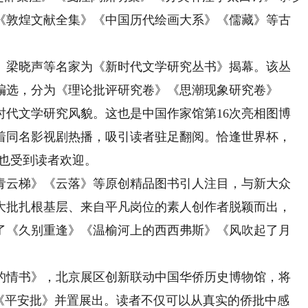
《敦煌文献全集》《中国历代绘画大系》《儒藏》等古
梁晓声等名家为《新时代文学研究丛书》揭幕。该丛
编选，分为《理论批评研究卷》《思潮现象研究卷》
时代文学研究风貌。这也是中国作家馆第16次亮相图博
着同名影视剧热播，吸引读者驻足翻阅。恰逢世界杯，
》也受到读者欢迎。
云梯》《云落》等原创精品图书引人注目，与新大众
大批扎根基层、来自平凡岗位的素人创作者脱颖而出，
了《久别重逢》《温榆河上的西西弗斯》《风吹起了月
情书》，北京展区创新联动中国华侨历史博物馆，将
品《平安批》并置展出。读者不仅可以从真实的侨批中感