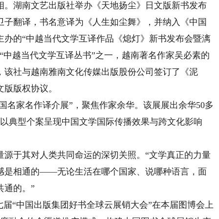
。湖南文艺出版社举办《天地扬尘》日文版新书发布
卫子翻译，书名意译为《人生如尘舞》，并纳入《中国
主办的“中越当代文学互译作品《熄灯》新书发布会暨漓
“中越当代文学互译丛书”之一，越南著名作家吴必素的
，该社与越南雅南文化传媒出版股份公司签订了《泥
文版版权协议。
名家名作译介展”，聚焦作家余华。该展展出余华50多
，以典型个案呈现中国文学国际传播效果与跨文化影响
源于其对人类共同命运的深切关照。“文学真正的力量
感是相通的——无论生活在哪个国家、说哪种语言，面
共通的。”
届“中国出版集团好书全球云展销大会”在本届图博会上