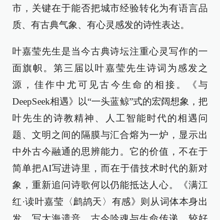
市，关键在于能否把城市经验转化为有语言品
质、有古典气象、有心灵感发的诗性表达。
叶嘉莹先生是当今古典诗坛注重心灵写作的一
面旗帜。第三届以叶嘉莹先生诗词为感发之
源，佳作中尤可见古今生命的相接。《与
DeepSeek相遇》以“一头蓝鲸”式的宏阔想象，把
叶先生的诗教精神、人工智能时代的相遇问
题、文明之间的隔膜与汇合熔为一炉，显示出
中外古今融通的思辨能力。它的价值，不在于
简单把AI写进诗里，而在于借技术时代的新对
象，重新追问诗歌何以仍能抵达人心。《满江
红·读叶嘉莹〈鹧鸪天〉有感》则从词体本身出
发，写大海遗音、古今吟魂与生命传递，较好