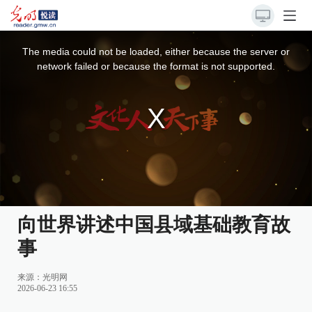
This
is
a
The media could not be loaded, either because the server or
modal
window.
network failed or because the format is not supported.
向世界讲述中国县域基础教育故
事
来源：光明网
2026-06-23 16:55