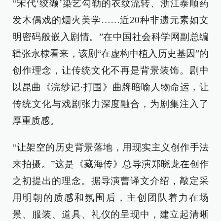
“宋代‘绞缬’染艺勾勒的衣纹流转、浙江泰顺药
发木偶戏的烟火美学……近20种非遗元素如文
明密码般嵌入剧情。”在中国社会科学网副总编
辑张永棣看来，该剧“在虚构中植入历史基因”的
创作理念，让传统文化不再是背景装饰。剧中
以昆曲《浣纱记·打围》曲牌暗喻人物命运，让
传统文化与戏剧张力深度融合，为剧集注入了
厚重质感。
“让架空的历史背景落地，用现实主义创作手法
来拍摄。”这是《藏海传》总导演郑晓龙在创作
之初提出的理念。据导演曹译文介绍，敲定采
用明朝的质感和氛围后，主创团队着力在场
景、服装、道具、礼仪的呈现中，建立起清晰