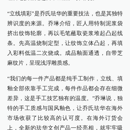
“立线填彩”是乔氏珐华的重要技法，也是其独特
辨识度的来源。乔琳介绍，匠人用特制泥浆袋
挤出纹饰轮廓，再以毛笔蘸取瓷浆堆起凸起线
条。先高温烧制定型，让纹饰立体凸起，再填
入彩料低温二次烧成。成品釉面通透，自带芝
麻纹片，呈现浅浮雕质感。
“我们的每一件产品都是纯手工制作，立线、填
釉全部依靠手工完成，每件作品都会存在细微
差异，这是手工技艺独有的温度。”乔琳说，独
特的手工质感与国风釉色，让乔氏珐华在海外
市场收获了比较高的认可度。在海外订货会
上，全新的珐华文创产品一经亮相，就牢牢吸