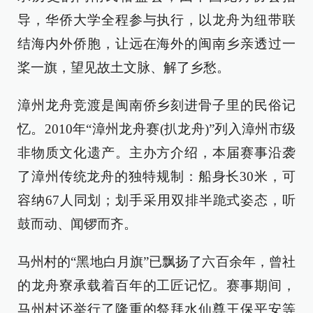
导，华侨大学全程参与执行，以龙舟为纽带联
结海内外侨胞，让远在海外的闽南乡亲透过一
桨一旗，望见故土文脉、解了乡愁。
漳州龙舟竞渡是闽南侨乡刻进骨子里的民俗记
忆。2010年“漳州龙舟赛(扒龙舟)”列入漳州市级
非物质文化遗产。主办方介绍，本届赛事沿袭
了漳州传统龙舟的独特规制：船身长30米，可
容纳67人同划；划手采用双排半跪式姿态，听
鼓而动、闻锣而齐。
马州村的“黑地白月旗”已飘扬了六百余年，曾社
的龙舟寮承载着百年的工匠记忆。赛事期间，
马州村还举行了隆重的祭拜水仙尊王保平安等