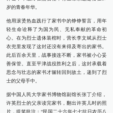
岁的青春年华。
他用滚烫热血践行了家书中的铮铮誓言，用年
轻生命诠释了为国为民、无私奉献的革命初
心。在为烈士遗体装棺时，营长李文斌从烈士
衣兜里发现了这封还没有来得及寄出的家书。
此后百余天里，战事接连不断，家书被小心妥
善保管。直至平津战役胜利之后，这封承载着
思念与壮志的家书才辗转回到故土，递到了烈
士的父母手中。
据中国人民大学家书博物馆副馆长张丁介绍，
许英烈士的父亲读完家书，翻出许英儿时的照
片，提笔批注：“民国二十六年七七抗日农历八