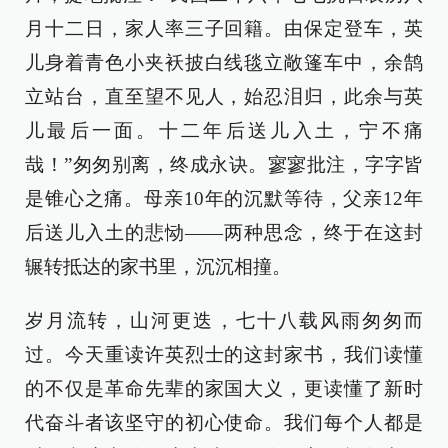
月十二日，家人率三子回籍。由保定登车，英
儿身着青色小夹袄披白线毯立敞篷车中，余鹄
立站台，直至望不见人，始忍泪归，此余与英
儿最后一面。十二年后送儿入土，宁不痛
哉！”匆匆别离，终成永诀。寥寥批注，字字皆
是锥心之痛。母亲10年的沉默等待，父亲12年
后送儿入土的悲恸——两种思念，终于在这封
辗转抵达的家书里，沉沉相撞。
岁月流转，山河更迭，七十八载风雨匆匆而
过。今天重读许英烈士的这封家书，我们读懂
的不仅是革命先辈的家国大义，更读懂了新时
代奋斗者该坚守的初心使命。我们每个人都是