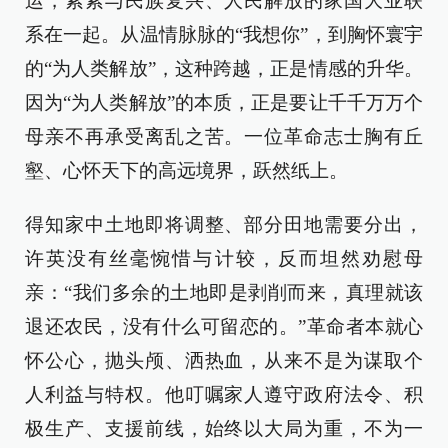
运，紧紧与民族复兴、人民解放的家国大业联
系在一起。从温情脉脉的“我想你”，到胸怀寰宇
的“为人类解放”，这种跨越，正是情感的升华。
因为“为人类解放”的本质，正是要让千千万万个
母亲不再承受离乱之苦。一位革命志士胸有丘
壑、心怀天下的高远境界，跃然纸上。
得知家中土地即将调整、部分田地需要分出，
许英没有丝毫惋惜与计较，反而坦然劝慰母
亲：“我们多余的土地即是剥削而来，真理就该
退还农民，没有什么可留恋的。”革命者本就心
怀公心，抛头颅、洒热血，从来不是为谋取个
人利益与特权。他叮嘱家人遵守政府法令、积
极生产、支援前线，始终以大局为重，不为一