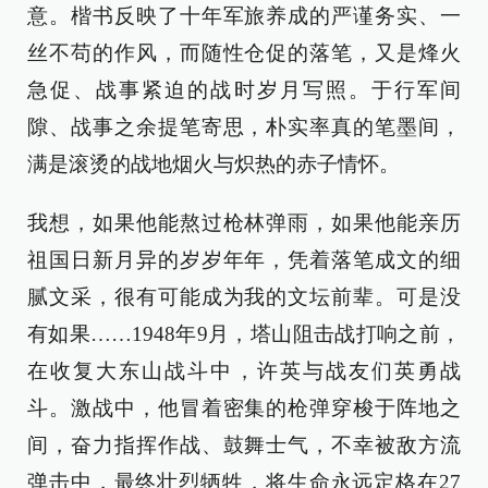
意。楷书反映了十年军旅养成的严谨务实、一
丝不苟的作风，而随性仓促的落笔，又是烽火
急促、战事紧迫的战时岁月写照。于行军间
隙、战事之余提笔寄思，朴实率真的笔墨间，
满是滚烫的战地烟火与炽热的赤子情怀。
我想，如果他能熬过枪林弹雨，如果他能亲历
祖国日新月异的岁岁年年，凭着落笔成文的细
腻文采，很有可能成为我的文坛前辈。可是没
有如果……1948年9月，塔山阻击战打响之前，
在收复大东山战斗中，许英与战友们英勇战
斗。激战中，他冒着密集的枪弹穿梭于阵地之
间，奋力指挥作战、鼓舞士气，不幸被敌方流
弹击中，最终壮烈牺牲，将生命永远定格在27