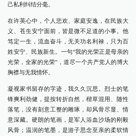
己私利纠结分毫。
在许英心中，个人悲欢、家庭安逸，在民族大
义、苍生安宁面前，皆是微不足道的小事。他
笃定一生，流血奋斗，无关功名利禄，只为百
姓安宁、民族新生。一句“我的光荣正是母亲的
光荣，全家的光荣”，道尽一个共产党人的博大
胸襟与无我情怀。
凝视家书留存的字迹，我久久沉思。烈士的笔
锋爽利劲健，提按转折自然，楷草混用、随性
落笔，没有刻意工整的雕琢，却风骨尽显、情
意深藏。硬朗的笔画，是军人浴血沙场的刚毅
风骨；温润的笔墨，是游子思念至亲的柔软情