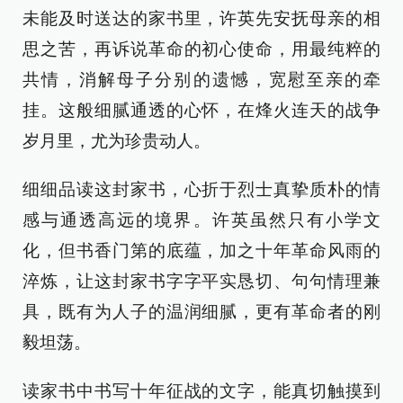
未能及时送达的家书里，许英先安抚母亲的相
思之苦，再诉说革命的初心使命，用最纯粹的
共情，消解母子分别的遗憾，宽慰至亲的牵
挂。这般细腻通透的心怀，在烽火连天的战争
岁月里，尤为珍贵动人。
细细品读这封家书，心折于烈士真挚质朴的情
感与通透高远的境界。许英虽然只有小学文
化，但书香门第的底蕴，加之十年革命风雨的
淬炼，让这封家书字字平实恳切、句句情理兼
具，既有为人子的温润细腻，更有革命者的刚
毅坦荡。
读家书中书写十年征战的文字，能真切触摸到