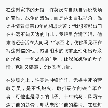
在这封家书的开篇，许英没有自顾自诉说战场
的苦难、战争的残酷，而是跳出自我视角，温
柔共情着母亲10年的相思之苦：“我想着那出门
在外远不知天边的山儿，我眼里含满了泪。他
难道还会活在人间吗？”读至此，仿佛看见正在
写这封信的他，饱含泪水的眼前正幻化出母亲
的形象。一句温柔的叩问，让深沉婉转的母子
情，克制又磅礴，柔软又有力量。
在沙场之上，许英是冲锋陷阵、无畏生死的营
教导员，是不惧炮火、敢打硬仗的铁血革命
者；可他也是母亲的儿子。十年戎马，风霜淬
炼了他的筋骨，却从未磨平他的柔情。在这封