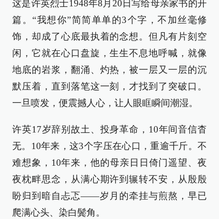
这是许英烈士1948年8月20日写给母亲家书的开
篇。“我想你”简简单单的3个字，不加丝毫修
饰，却成了心底最执着的念想。但凡有片刻空
闲，它就在心口盘旋，生生不息地呼喊，就像
地底的岩浆，翻涌、灼热，被一层又一层的沉
默压着，直到落笔这一刻，才找到了突破口。
一旦喷发，便震撼人心，让人眼眶瞬间潮湿。
许英17岁辞别故土、投身革命，10年间音信杳
无。10年来，这3个字压在心口，重逾千斤。不
难想象，10年来，他的母亲日日倚门遥望、夜
夜枕畔思念，从满心期许到辗转不安，从殷殷
盼归到暗自忐忑——岁月的牵挂与煎熬，早已
爬满心头、染白鬓角。