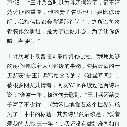
声‘哎’。”王计兵当时以为母亲糊涂了，记不清
楚诗歌的重复，他的妻子告诉他：“娘比你清
醒，我相信娘都会背诵那首诗了，之所以每次
都装作没听过，是为了让你开心，为了让你多
喊一声‘娘’。”
王计兵写下最普通又最真切的心意。“我用足够
的耐心/原谅着人间迟缓的事物，包括最后的一
无所获”是王计兵写给父母的诗《独坐草间》，
被很多网友共情着，网友Y.Lin在读过这首诗后
说：“奔波一年，被这句安慰到。”王计兵还给妻
子写了不少诗。《我笨拙地爱着这个世界》成
为了一本书的标题，其实诗里的后续是，“爱着
爱我的人/快三十年了，我还没有做好准备如何