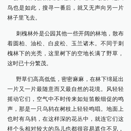
鸟也是如此，搜寻一番后，就又无声向另一片
林子里飞去。
刺槐林外是公园其他一些开阔的林地，散布
着圆柏、油松、白皮松、玉兰诸木。不同于刺
槐林下的光秃，这里树下的空地长满了野草，
这时已十分繁茂。
野草们高高低低，密密麻麻，在林下绵延出
一片又一片最随意而又最自然的花境。风轻轻
摇动它们，空气中不时传来如短笛般细促的鸣
声，那是一只乌鸫在树枝上轻轻鸣唱。地面上
也时有乌鸫，在这样深的花丛中，就连它们这
样个头相对较大的鸟儿也都很容易遮住不见，