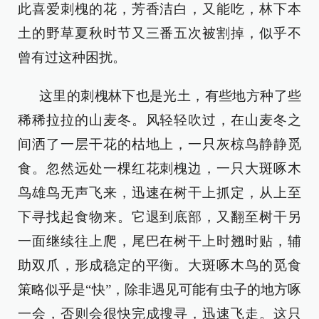
此喜爱刺槐的花，芳香洁白，又能吃，林下本
土的野草夏秋时节又三番五次被割掉，似乎不
曾有过这种困扰。
这里的刺槐林下也是光土，有些地方种了些
稀稀拉拉的山麦冬。风轻轻吹过，在山麦冬之
间洒了一层干花的枯地上，一只灰椋鸟静静觅
食。忽然远处一棵红花刺槐边，一只大斑啄木
鸟雄鸟无声飞来，迅速在树干上抓定，从上至
下寻找起食物来。它退到底部，又翻至树干另
一面继续往上爬，尾巴在树干上时翘时贴，辅
助双爪，形成稳定的平衡。大斑啄木鸟的觅食
策略似乎是“快”，除非遇见可能有虫子的地方啄
一会，否则会很快完成搜寻，迅速飞走。这只