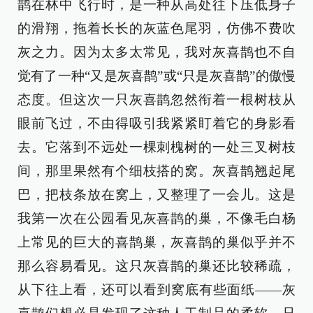
鹊在林中飞行时，是一种从高处往下压低身子
的滑翔，拖着长长的灰蓝色尾羽，仿佛不费吹
灰之力。因为太多太常见，我对灰喜鹊也不自
觉有了一种“又是灰喜鹊”或“只是灰喜鹊”的傲慢
态度。但这次一只灰喜鹊忽然衔着一根树枝从
眼前飞过，不由得吸引我紧紧盯着它的身影看
去。它落到不远处一棵刺槐树的一处三叉树枝
间，那里果然有个细枝搭的窝。灰喜鹊翘起尾
巴，把枝条放在窝上，又整理了一会儿。这是
我第一次在公园看见灰喜鹊的巢，不像毛白杨
上常见的巨大的喜鹊巢，灰喜鹊的巢似乎并不
那么容易看见。这只灰喜鹊的巢还比较稀疏，
从下往上看，还可以看到窝底有些面纸——灰