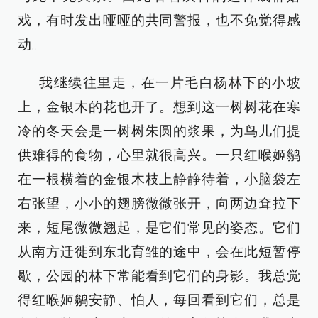
戏，有时发出哑哑的共同警报，也不免觉得感
动。
我继续往里走，在一片毛白杨林下的小坡
上，金银木的花也开了。想到这一树树花在寒
冷的冬天会是一树树朱圆的浆果，为鸟儿们提
供难得的食物，心里就很高兴。一只红喉姬鹟
在一根横着的金银木枝上静静待着，小脑袋左
右张望，小小的翅膀微微张开，向两边耷拉下
来，短尾微微翘起，是它们常见的姿态。它们
从南方迁徙到东北育雏的途中，会在此短暂停
歇，公园的林下常能看到它们的身影。我总觉
得红喉姬鹟安静、怕人，每回看到它们，总是