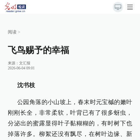
阅读
>
飞鸟赐予的幸福
来源：
文汇报
2026-06-04 09:01
沈书枝
公园角落的小山坡上，春末时元宝槭的嫩叶
刚刚长全，非常柔软，叶背已有了很多蚜虫，
分泌出的蜜露显得叶子黏糊糊的，有时树下也
掉落许多。柳絮还没有飘尽，在树叶边缘、新