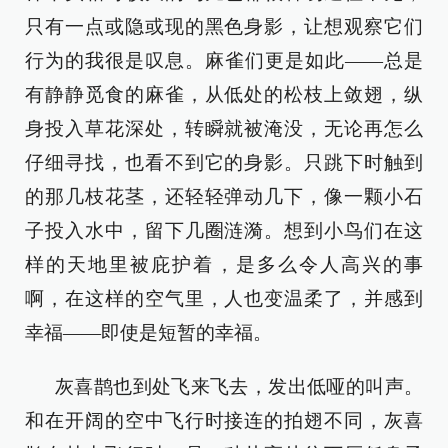
只有一点或隐或现的黑色身影，让想观察它们
行为的我很是叹息。麻雀们更是如此——总是
有静静觅食的麻雀，从低处的松枝上敛翅，纵
身投入草花深处，转瞬就被淹没，无论再怎么
仔细寻找，也看不到它的身影。只跳下时触到
的那几枝花茎，还轻轻弹动几下，像一颗小石
子投入水中，留下几圈涟漪。想到小鸟们在这
样的天地里被庇护着，是多么令人高兴的事
啊，在这样的空气里，人也变温柔了，并感到
幸福——即使是短暂的幸福。
灰喜鹊也到处飞来飞去，发出低哑的叫声。
和在开阔的空中飞行时接连的拍翅不同，灰喜