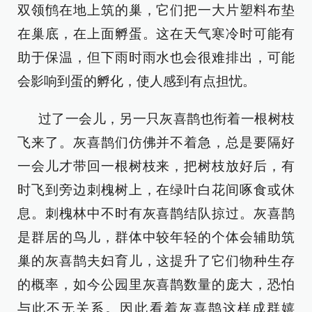
双领鸻在地上筑的巢，它们把一大片塑料布垫
在巢底，在上面孵蛋。这在天气寒冷时可能有
助于保温，但下雨时雨水也会很难排出，可能
会影响到蛋的孵化，使人感到有点担忧。
过了一会儿，另一只灰喜鹊也衔着一根树枝
飞来了。灰喜鹊们仿佛并不着急，总是要隔好
一会儿才带回一根树枝来，把树枝放好后，有
时飞到旁边刺槐树上，在绿叶白花间啄食或休
息。刺槐林中不时有灰喜鹊结队掠过。灰喜鹊
是群居的鸟儿，群体中较年轻的个体会辅助筑
巢的灰喜鹊夫妇育儿，这提升了它们物种生存
的概率，如今公园里灰喜鹊数量的庞大，恐怕
与此不无关系。因此看着灰喜鹊这样成群嬉