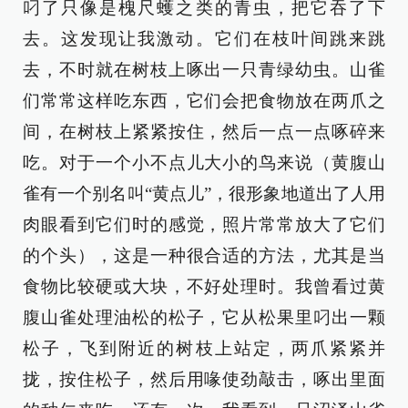
叼了只像是槐尺蠖之类的青虫，把它吞了下
去。这发现让我激动。它们在枝叶间跳来跳
去，不时就在树枝上啄出一只青绿幼虫。山雀
们常常这样吃东西，它们会把食物放在两爪之
间，在树枝上紧紧按住，然后一点一点啄碎来
吃。对于一个小不点儿大小的鸟来说（黄腹山
雀有一个别名叫“黄点儿”，很形象地道出了人用
肉眼看到它们时的感觉，照片常常放大了它们
的个头），这是一种很合适的方法，尤其是当
食物比较硬或大块，不好处理时。我曾看过黄
腹山雀处理油松的松子，它从松果里叼出一颗
松子，飞到附近的树枝上站定，两爪紧紧并
拢，按住松子，然后用喙使劲敲击，啄出里面