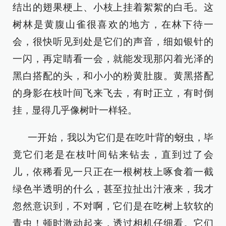
结出的翅果梗上、小枝上挂着絮絮的白毛。这
树林是黄腹山雀很喜欢的地方，在林下待一
会，很快听见到处是它们的声音，细如银针的
一闪，再定睛看一会，就能发现那闪着光泽的
黑白搭配的头，和小小的粉黄肚腹。黄黑搭配
的身影在枝叶间飞来飞去，有时正立，有时倒
挂，显得几乎像树叶一样轻。
一开始，我以为它们是在吃叶背的蚜虫，毕
竟它们老是在枝叶间钻来钻去，直到过了会
儿，依稀看见一只正在一根树枝上啄食着一截
绿色半透明的什么，甚至拉扯出汁液来，我才
忽然意识到，不对啊，它们是在吃树上软软的
青虫！顿时激动起来，透过相机仔细看。它们