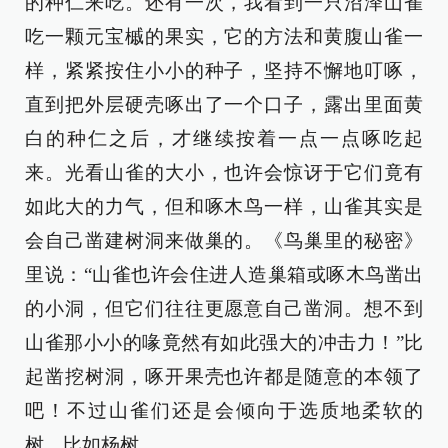
的种仁来吃。还有一次，我看到一只沼泽山雀
吃一颗元宝槭的果实，它的方法和黄腹山雀一
样，紧紧按住小小的种子，坚持不懈地叮啄，
直到把外层硬壳啄出了一个口子，露出里面黄
白的种仁之后，才继续按着一点一点啄吃起
来。光看山雀的大小，也许会惊讶于它们竟有
如此大的力气，但和啄木鸟一样，山雀其实是
会自己凿建树洞来做巢的。《鸟巢里的秘密》
里说：“山雀也许会住进人造巢箱或啄木鸟凿出
的小洞，但它们往往更愿意自己凿洞。想不到
山雀那小小的喙竟然有如此强大的冲击力！”比
起凿挖树洞，啄开果壳也许都是随意的本领了
吧！不过山雀们还是会倾向于选质地柔软的
树，比如杨树。