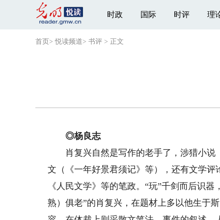
时政
国际
时评
理
首页
>
悦读频道
>
书评
>
正文
◎杨良志
肖复兴自然是写作的老手了，涉猎小说（
文（《一年好景君须记》等），还有文学评
《人民文学》等的笔政。“玩”千剑而后识器
熟）俱老”的肖复兴，在题材上多以他生于
容，在体裁上则采散文笔法，事件的叙述，