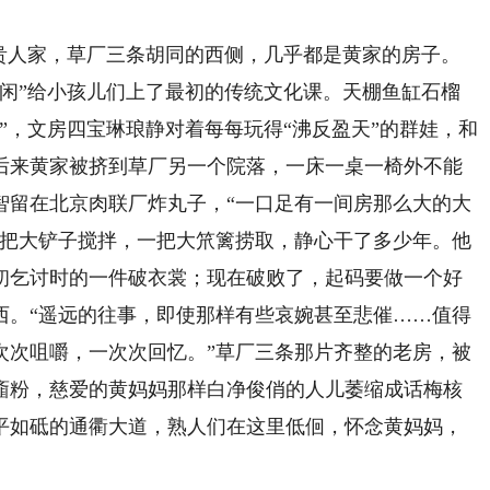
人家，草厂三条胡同的西侧，几乎都是黄家的房子。
自闲”给小孩儿们上了最初的传统文化课。天棚鱼缸石榴
”，文房四宝琳琅静对着每每玩得“沸反盈天”的群娃，和
后来黄家被挤到草厂另一个院落，一床一桌一椅外不能
智留在北京肉联厂炸丸子，“一口足有一间房那么大的大
一把大铲子搅拌，一把大笊篱捞取，静心干了多少年。他
初乞讨时的一件破衣裳；现在破败了，起码要做一个好
西。“遥远的往事，即使那样有些哀婉甚至悲催……值得
次次咀嚼，一次次回忆。”草厂三条那片齐整的老房，被
齑粉，慈爱的黄妈妈那样白净俊俏的人儿萎缩成话梅核
平如砥的通衢大道，熟人们在这里低佪，怀念黄妈妈，