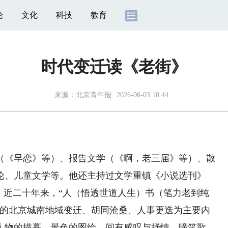
论
文化
科技
教育
时代变迁读《老街》
来源：
北京青年报
2026-06-03 10:44
《早恋》等）、报告文学（《啊，老三届》等）、散
论、儿童文学等。他还主持过文学重镇《小说选刊》
，近二十年来，“人（悟透世道人生）书（笔力老到纯
斯的北京城南地域变迁、胡同沧桑、人事更迭为主要内
人物的描摹，景色的图绘，间有感叹与抒情，啼笑歌