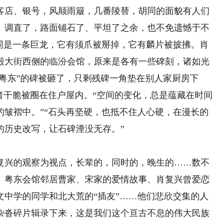
客店、银号，风颠雨簸，几番陵替，胡同的面貌有人们
、调直了，路面铺石了、平坦了之余，也不免遗憾于不
胡同是一条巨龙，它有须爪被掰掉，它有麟片被披拂。肖
殿大街西侧的临汾会馆，原来是各有一些碑刻，诸如光
“粤东”的碑被砸了，只剩残碑一角垫在别人家厨房下
者干脆被圈在住户屋内。“空间的变化，总是蕴藏在时间
的皱褶中。”“石头再坚硬，也抵不住人心硬，在漫长的
的历史改写，让石碑湮没无存。”
兴的观察为视点，长辈的，同时的，晚生的……数不
、粤东会馆邻居曹家、宋家的爱情故事、肖复兴曾爱恋
文中学的同学和北大荒的“插友”……他们悲欣交集的人
杂沓碎片辑录下来，这是我们这个亘古不息的伟大民族