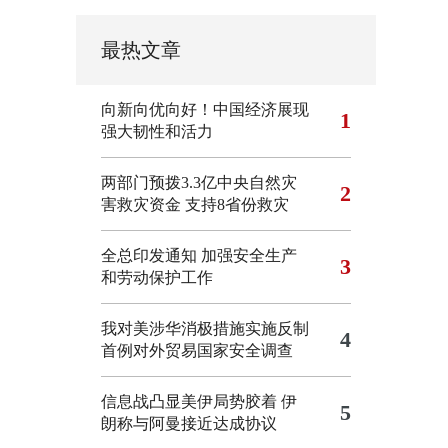
最热文章
向新向优向好！中国经济展现
1
强大韧性和活力
两部门预拨3.3亿中央自然灾
2
害救灾资金 支持8省份救灾
全总印发通知 加强安全生产
3
和劳动保护工作
我对美涉华消极措施实施反制
4
首例对外贸易国家安全调查
信息战凸显美伊局势胶着
伊
5
朗称与阿曼接近达成协议