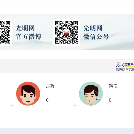
点赞
飘过
0
0