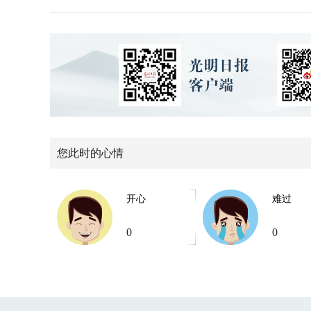
您此时的心情
开心
难过
0
0