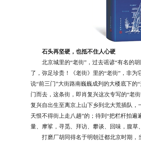
石头再坚硬，也抵不住人心硬
北京城里的“老街”，过去谣谚“有名的胡
了，弥足珍贵！《老街》里的“老街”，非为
说“前三门”大街路南巍巍成列的大楼底下的
门而去，这条街，即肖复兴这次专写的“老街
复兴自出生至离京上山下乡到北大荒插队，一
天恨不得街上走八趟”的；待到“把栏杆拍遍
量、摩挲，寻觅、拜访、攀谈、回味，腹草
打磨厂胡同得名于明朝迁都北京时期，当