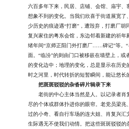
六百多年下来，民居、店铺、会馆、庙宇、
想象不到的变化。当我们欣喜于街道展宽了
少历史的痕迹遇“打磨”，遭毁弃，打磨厂
复兴家住的粤东会馆，东边邻着新建的祈年
绪年间“京师正阳门外打磨厂……碑记”等。
面。“临汾”的则由门口被移嵌在墙壁上，或
的变化边中；地理的变化，总是显示在历史
时之河里，时代转折的短暂瞬间，能让悠长
把斑斑驳驳的杂沓碎片辑录下来
老街的中心主体当然是人。以记录者肖复
尽的个体或群体扑进你的眼帘。老党员梁兆
过的小奇、看自行车场的连大姐、肖复兴汇
生际遇无不使我们动情。把这些斑斑驳驳的