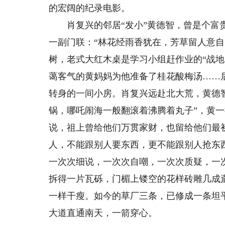
的宏阔的纪录电影。
肖复兴的邻居“发小”黄德智，曾是个富贵
一副门联：“林花经雨香犹在，芳草留人意
树，老式大红木桌是学习小组赶作业的“战地
蔼客气的黄妈妈为他准备了桂花酸梅汤……
转身的一间小房。肖复兴远赴北大荒，黄德
锅，哪吒闹海一般翻滚着沸腾着丸子”，黄
说，祖上曾给他们万贯家财，也留给他们最
人，不能跟别人要东西，更不能跟别人抢东
一次次细说，一次次自嘲，一次次质疑，一
拆得一片瓦砾，门楣上镂空的花样砖雕几成
一样干瘦。如今的草厂三条，已修成一条坦
大道直通南天，一箭穿心。