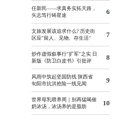
任新民——求真务实拓天路，
6
矢志笃行铸星途
文旅发展该追求什么?
历史街
7
区应"留人、见物、存生活"
炒作虚假叙事行"扩军"之实
日
8
新版《防卫白皮书》引批评
风雨中筑起坚固防线 陕西省
9
旬阳市抗洪抢险一线见闻
世界母乳喂养周｜别再猛喝催
10
奶浓汤，浓汤养的是脂肪