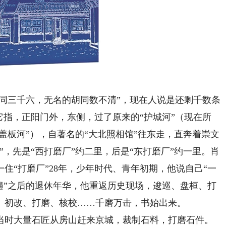
同三千六，无名的胡同数不清”，现在人说是还剩千数条
它指，正阳门外，东侧，过了原来的“护城河”（现在所
“盖板河”），自著名的“大北照相馆”往东走，直奔着崇文
”，先是“西打磨厂”约二里，后是“东打磨厂”约一里。肖
住“打磨厂”28年，少年时代、青年初期，他说自己“一
遍”之后的退休年华，他重返历史现场，逡巡、盘桓、打
、初改、打磨、核校……千磨万击，书始出来。
时大量石匠从房山赶来京城，裁制石料，打磨石件。