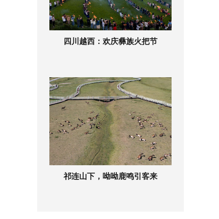
四川越西：欢庆彝族火把节
祁连山下，呦呦鹿鸣引客来