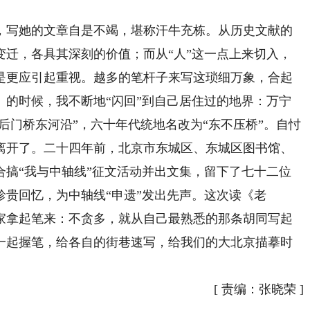
写她的文章自是不竭，堪称汗牛充栋。从历史文献的
变迁，各具其深刻的价值；而从“人”这一点上来切入，
是更应引起重视。越多的笔杆子来写这琐细万象，合起
》的时候，我不断地“闪回”到自己居住过的地界：万宁
“后门桥东河沿”，六十年代统地名改为“东不压桥”。自忖
离开了。二十四年前，北京市东城区、东城区图书馆、
合搞“我与中轴线”征文活动并出文集，留下了七十二位
贵回忆，为中轴线“申遗”发出先声。这次读《老
家拿起笔来：不贪多，就从自己最熟悉的那条胡同写起
一起握笔，给各自的街巷速写，给我们的大北京描摹时
[
责编：张晓荣
]