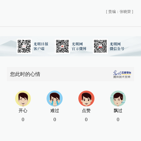
[
责编：张晓荣
]
您此时的心情
开心
难过
点赞
飘过
0
0
0
0