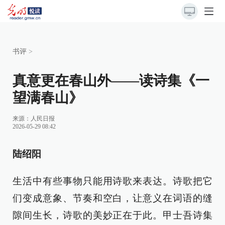
书评
>
真意更在春山外​——读诗集《一
望满春山》
来源：
人民日报
2026-05-29 08:42
陆绍阳
生活中有些事物只能用诗歌来表达。诗歌把它
们变成意象、节奏和空白，让意义在词语的缝
隙间生长，诗歌的美妙正在于此。甲士吾诗集