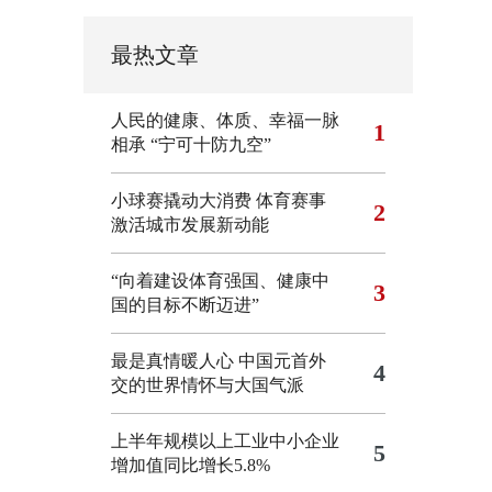
最热文章
人民的健康、体质、幸福一脉
1
相承
“宁可十防九空”
小球赛撬动大消费 体育赛事
2
激活城市发展新动能
“向着建设体育强国、健康中
3
国的目标不断迈进”
最是真情暖人心 中国元首外
4
交的世界情怀与大国气派
上半年规模以上工业中小企业
5
增加值同比增长5.8%