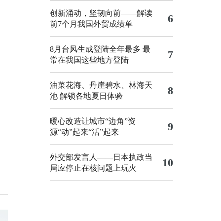
创新涌动，坚韧向前——解读
6
前7个月我国外贸成绩单
8月台风生成登陆全年最多 最
7
常在我国这些地方登陆
油菜花海、丹崖碧水、林海天
8
池 解锁各地夏日体验
暖心改造让城市“边角”资
9
源“动”起来“活”起来
外交部发言人——日本执政当
10
局应停止在核问题上玩火