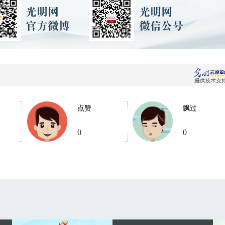
点赞
飘过
0
0