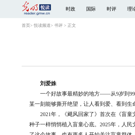
时政
国际
时评
理
首页
>
悦读频道
>
书评
>
正文
刘爱姝
一个好故事最精妙的地方——从9岁到99
某一刻能够撕开绝望，让人看到爱、看到生
2021年，《飓风回家了》首次在《盲童
种子一样悄悄植入盲童心底。2025年，人
了这个故事，也有更多人开始关注盲童群体