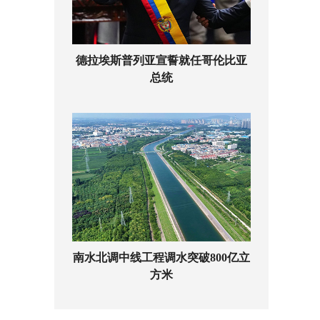
德拉埃斯普列亚宣誓就任哥伦比亚
总统
南水北调中线工程调水突破800亿立
方米