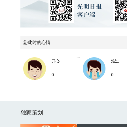
您此时的心情
开心
难过
0
0
独家策划