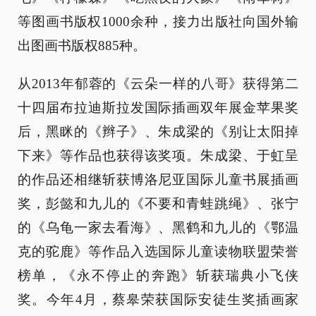
等图画书版权1000余种，接力出版社向国外输
出图画书版权885种。
从2013年郁蓉的《云朵一样的八哥》获得第二
十四届布拉迪斯拉发国际插画双年展金苹果奖
后，黑眯的《辫子》、朱成梁的《别让太阳掉
下来》等作品也获得该奖项。朱成梁、于虹呈
的作品还相继斩获博洛尼亚国际儿童书展插画
奖，彭懿和九儿的《不要和青蛙跳绳》、张宁
的《乌龟一家去看海》、黑鹤和九儿的《鄂温
克的驼鹿》等作品入选国际儿童读物联盟荣誉
榜单，《永不停止的奔跑》斩获瑞典小飞侠
奖。今年4月，蔡皋荣获国际安徒生奖插画家