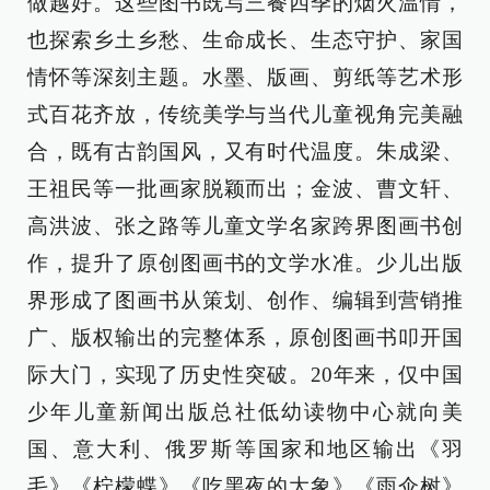
做越好。这些图书既写三餐四季的烟火温情，
也探索乡土乡愁、生命成长、生态守护、家国
情怀等深刻主题。水墨、版画、剪纸等艺术形
式百花齐放，传统美学与当代儿童视角完美融
合，既有古韵国风，又有时代温度。朱成梁、
王祖民等一批画家脱颖而出；金波、曹文轩、
高洪波、张之路等儿童文学名家跨界图画书创
作，提升了原创图画书的文学水准。少儿出版
界形成了图画书从策划、创作、编辑到营销推
广、版权输出的完整体系，原创图画书叩开国
际大门，实现了历史性突破。20年来，仅中国
少年儿童新闻出版总社低幼读物中心就向美
国、意大利、俄罗斯等国家和地区输出《羽
毛》《柠檬蝶》《吃黑夜的大象》《雨伞树》