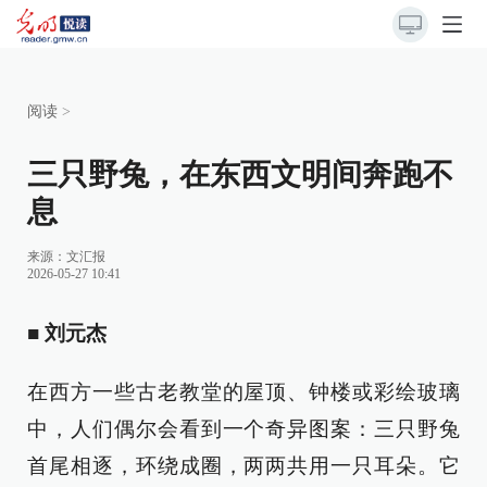
阅读
>
三只野兔，在东西文明间奔跑不
息
来源：
文汇报
2026-05-27 10:41
■ 刘元杰
在西方一些古老教堂的屋顶、钟楼或彩绘玻璃
中，人们偶尔会看到一个奇异图案：三只野兔
首尾相逐，环绕成圈，两两共用一只耳朵。它