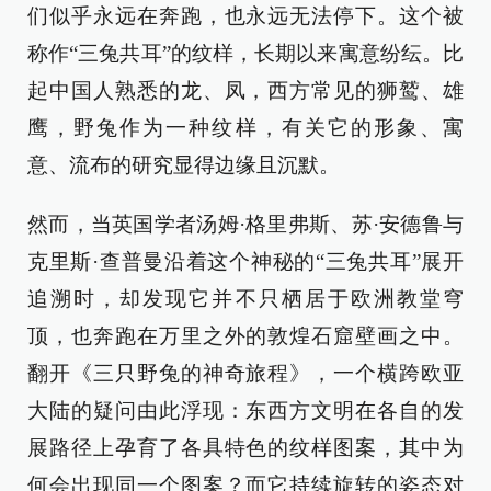
们似乎永远在奔跑，也永远无法停下。这个被
称作“三兔共耳”的纹样，长期以来寓意纷纭。比
起中国人熟悉的龙、凤，西方常见的狮鹫、雄
鹰，野兔作为一种纹样，有关它的形象、寓
意、流布的研究显得边缘且沉默。
然而，当英国学者汤姆·格里弗斯、苏·安德鲁与
克里斯·查普曼沿着这个神秘的“三兔共耳”展开
追溯时，却发现它并不只栖居于欧洲教堂穹
顶，也奔跑在万里之外的敦煌石窟壁画之中。
翻开《三只野兔的神奇旅程》，一个横跨欧亚
大陆的疑问由此浮现：东西方文明在各自的发
展路径上孕育了各具特色的纹样图案，其中为
何会出现同一个图案？而它持续旋转的姿态对