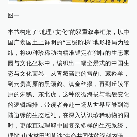
图一
本书构建了“地理+文化”的双重叙事框架，以中
国广袤国土上鲜明的“三级阶梯”地形格局为经
纬，将80种珍稀动物精准锚定在独特的生态家
园与文化坐标中，编织出一幅全景式的中国生
态与文化画卷。从青藏高原的雪豹、藏羚羊，
到云贵高原的黑颈鹤、滇金丝猴，再到丘陵平
原的朱鹮、东北虎，这种依循海拔与地貌变化
的逻辑编排，带读者奔赴一场从世界屋脊到海
陆边缘的生态巡礼，在深入认识珍稀动物的同
时，更能直观理解中国复杂多样的生态系统，
理解“山水林田湖草沙”生命共同体的深刻内涵。