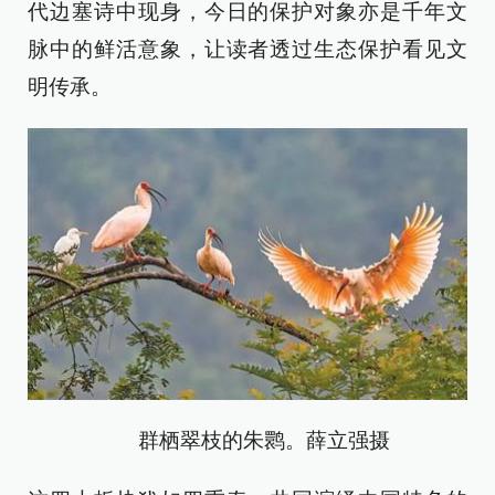
代边塞诗中现身，今日的保护对象亦是千年文
脉中的鲜活意象，让读者透过生态保护看见文
明传承。
群栖翠枝的朱鹮。薛立强摄