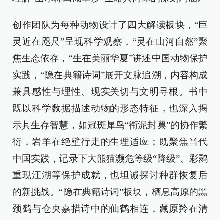
创作团队为每种动物设计了四大解读板块，“巨
灵近在咫尺”呈现科学观察，“灵在山河自然”聚
焦生态依存，“生在美丽华夏”讲述中国动物保护
实践，“隐在典籍诗词”展开文脉追溯，内容构成
兼具感性与理性、现实关切与文明寻根。书中
既以科学数据描述动物的形态特征，也深入揭
示其生存智慧，如冠斑犀鸟“衔泥封巢”的协作繁
衍，岩羊在绝壁行走的生理适应；既聚焦当代
中国实践，记录下大熊猫濒危等级“降级”、彩鹮
重现江湖等保护成就，也坦诚探讨种群恢复后
的新挑战。“隐在典籍诗词”板块，栖息高原的黑
颈鹤与仓央嘉措诗中的仙鹤相连，藏原羚在清