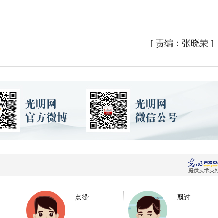
[
责编：张晓荣
]
点赞
飘过