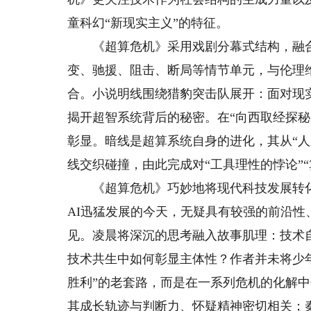
童科幻“新现实主义”的特征。
《超算危机》采用戏剧分幕式结构，融合
变、驰援、阻击、断局等情节单元，与伦理维
合。小说明线围绕猎豹突击队展开：面对现
揭开超智系统背后的秘密。在“向西取经探
彰显。暗线是超算系统自身的进化，其从“人
线交织碰撞，由此完成对“工具理性的悖论”
《超算危机》巧妙地将现代科技发展转化为
AI迅猛发展的今天，无疑具有较强的前沿性
见。凌晨将深沉的思考融入故事肌理：技术
技术共生中如何彰显主体性？作者并未将少
胜利”的老套路，而是在一系列危机的化解中
其成长轨迹与判断力、怀疑精神密切相关；