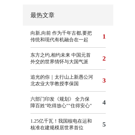
最热文章
向新,向前
作为千年古都,要把
1
传统和现代有机融合在一起
东方之约,相约未来 中国元首
2
外交的世界情怀与大国气派
追光的你｜太行山上新愚公河
3
北农业大学教授李保国
六部门印发《规划》 全力保
4
障百姓"吃得放心""住得安心"
1.25亿千瓦！我国核电在运和
5
核准在建规模居世界首位