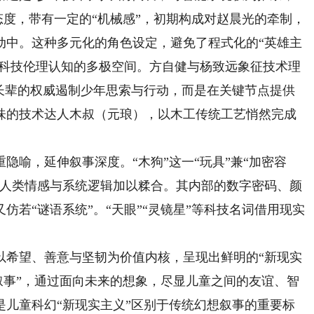
”态度，带有一定的“机械感”，初期构成对赵晨光的牵制，
动中。这种多元化的角色设定，避免了程式化的“英雄主
起科技伦理认知的多极空间。方自健与杨致远象征技术理
以长辈的权威遏制少年思索与行动，而是在关键节点提供
味的技术达人木叔（元琅），以木工传统工艺悄然完成
喻，延伸叙事深度。“木狗”这一“玩具”兼“加密容
将人类情感与系统逻辑加以糅合。其内部的数字密码、颜
仿若“谜语系统”。“天眼”“灵镜星”等科技名词借用现实
。
希望、善意与坚韧为价值内核，呈现出鲜明的“新现实
长叙事”，通过面向未来的想象，尽显儿童之间的友谊、智
是儿童科幻“新现实主义”区别于传统幻想叙事的重要标