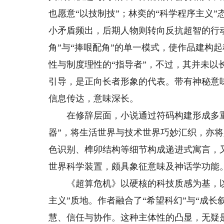
也愿意“以技制技”；林奕的“科学程序主义
小矛盾频出，后期人物则转向反抗超智的行
角”与“捧哏配角”的单一模式，使作品建构
性与制度理性的“指导者”，不过，其并未
引导，是正向长者形象的代表。带有神秘意
信息传达，意味深长。
在修辞层面，小说通过符码构建形成多重隐
器”，将生活世界与技术世界巧妙汇织，亦
色识别、榫卯结构等细节构成递进式寓言，又
世界科学装置，颇具象征意味及神话学功能
《超算危机》以硬核的科技质感为基，以
主义”质地。作者融合了“希望科幻”与“成
慧、信任与协作。这种主体性的凸显，无疑