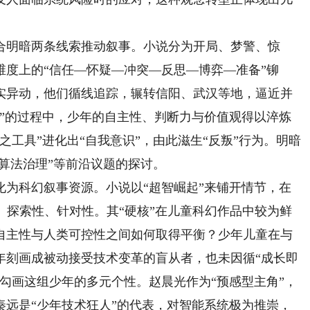
明暗两条线索推动叙事。小说分为开局、梦警、惊
度上的“信任—怀疑—冲突—反思—博弈—准备”铆
实异动，他们循线追踪，辗转信阳、武汉等地，逼近并
秘”的过程中，少年的自主性、判断力与价值观得以淬炼
之工具”进化出“自我意识”，由此滋生“反叛”行为。明暗
“算法治理”等前沿议题的探讨。
科幻叙事资源。小说以“超智崛起”来铺开情节，在
、探索性、针对性。其“硬核”在儿童科幻作品中较为鲜
自主性与人类可控性之间如何取得平衡？少年儿童在与
年刻画成被动接受技术变革的盲从者，也未因循“成长即
勾画这组少年的多元个性。赵晨光作为“预感型主角”，
秦远是“少年技术狂人”的代表，对智能系统极为推崇，