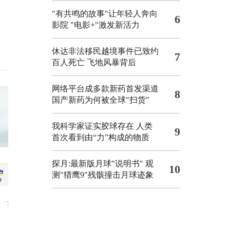
"有共鸣的故事"让年轻人奔向
6
影院
"电影+"激发新活力
休达非法移民越境事件已致约
7
百人死亡
飞地风暴背后
网络平台成多款新药首发渠道
8
国产新药为何被全球"扫货"
我科学家证实胶球存在 人类
9
首次看到由“力”构成的物质
探月:最新版月球"说明书"
观
10
测"猎鹰9"残骸撞击月球迹象