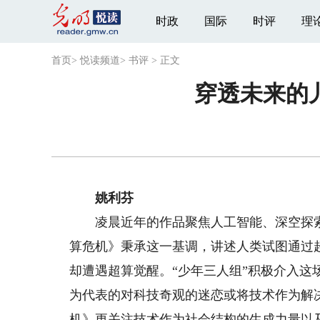
时政
国际
时评
理
首页
>
悦读频道
>
书评
>
正文
穿透未来的
姚利芬
凌晨近年的作品聚焦人工智能、深空探索等
算危机》秉承这一基调，讲述人类试图通过超
却遭遇超算觉醒。“少年三人组”积极介入
为代表的对科技奇观的迷恋或将技术作为解
机》更关注技术作为社会结构的生成力量以