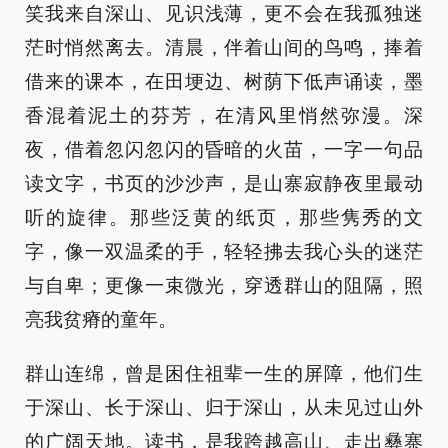
笑我来自深山、见识浅薄，更不会在我孤独迷
茫时悄然离去。清晨，伴着山间的鸟鸣，捧着
借来的课本，在田埂边、树荫下低声诵读，墨
香混着泥土的芬芳，在清风里悄然弥漫。深
夜，借着忽闪忽闪的昏暗的火苗，一字一句品
读文字，书页的沙沙声，是山寨寂静夜里最动
听的旋律。那些泛黄的纸页，那些隽秀的文
字，像一双温柔的手，轻轻拂去我心头的迷茫
与自卑；更像一束微光，穿透群山的阻隔，照
亮我贫瘠的童年。
群山连绵，曾是困住祖辈一生的屏障，他们生
于深山、长于深山、归于深山，从未见过山外
的广阔天地。读书，是我跨越高山、走出彝寨