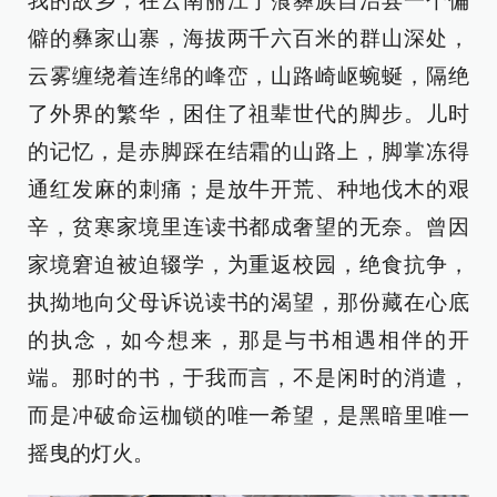
我的故乡，在云南丽江宁蒗彝族自治县一个偏
僻的彝家山寨，海拔两千六百米的群山深处，
云雾缠绕着连绵的峰峦，山路崎岖蜿蜒，隔绝
了外界的繁华，困住了祖辈世代的脚步。儿时
的记忆，是赤脚踩在结霜的山路上，脚掌冻得
通红发麻的刺痛；是放牛开荒、种地伐木的艰
辛，贫寒家境里连读书都成奢望的无奈。曾因
家境窘迫被迫辍学，为重返校园，绝食抗争，
执拗地向父母诉说读书的渴望，那份藏在心底
的执念，如今想来，那是与书相遇相伴的开
端。那时的书，于我而言，不是闲时的消遣，
而是冲破命运枷锁的唯一希望，是黑暗里唯一
摇曳的灯火。