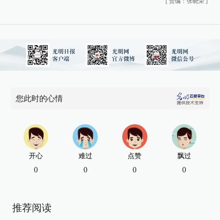
[
责编：张晓荣
]
您此时的心情
开心
难过
点赞
飘过
0
0
0
0
推荐阅读