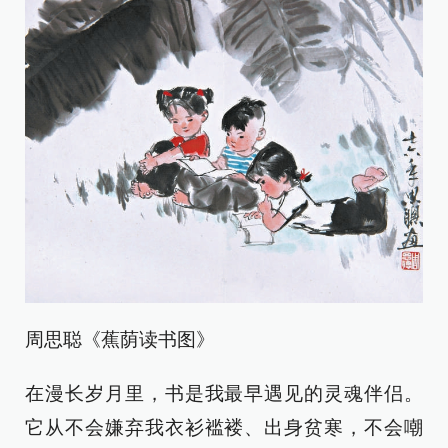
周思聪《蕉荫读书图》
在漫长岁月里，书是我最早遇见的灵魂伴侣。
它从不会嫌弃我衣衫褴褛、出身贫寒，不会嘲