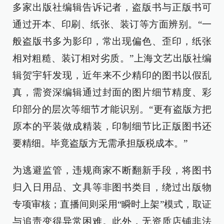
多家出版社编辑告诉记者，盗版书与正版书可
通过开本、印刷、纸张、装订等方面辨别。“一
般盗版书多为影印，常出现偏色、歪印，纸张
相对粗糙、装订相对劣质。”上海文艺出版社编
辑贺宇轩发现，近年来不少精印的图书以假乱
真，需资深编辑通过封面的图片细节精度、彩
印部分的层次等细节才能识别。“更有盗版方把
原本的平装做成精装，印制细节比正版图书还
要精细。毕竟盗版方无需承担版税成本。”
为逃避监管，违规商家不断翻新手段，将图书
归入日用品、文具等非图书类目，绕过出版物
专项审核；直播间则采用“瞬时上架”模式，取证
与追责变得异常困难。此外，无资质店铺非法