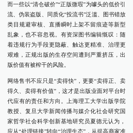
而一些以“清仓破价”“正版微瑕”为噱头的低价引
流、伪装盗版、同质化“投流书”泛滥、图书错放
类目规避审核、直播瞬时上架不留痕迹等新型
乱象，也不容忽视。有资深图书编辑慨叹：随
着违规行为手段更隐蔽、触达更精准、治理更
艰难，正规出版的生存空间遭到严重挤压，出
版价值有被榨干的风险。
网络售书不应只是“卖得快”，更要“卖得正、卖
得久、卖得有价值”，这才是出版业面对平台时
代应有的责任和方向。上海理工大学出版学院
教授、复旦大学新闻传播与媒介化社会研究国
家哲学社会科学创新基地研究员夏德元认为，
应从“处理链接”转向“治理生态”，从提高商家准