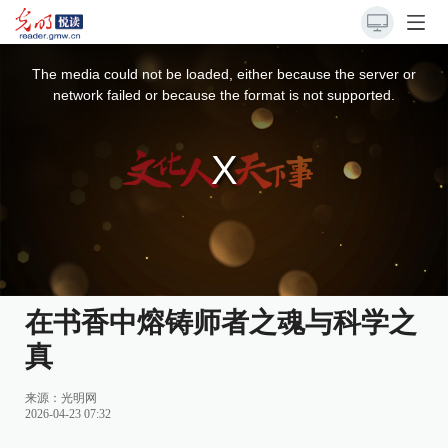
This
is
a
The media could not be loaded, either because the server or
modal
window.
network failed or because the format is not supported.
在书香中熔铸师者之魂与科学之
真
来源：光明网
2026-04-23 07:32