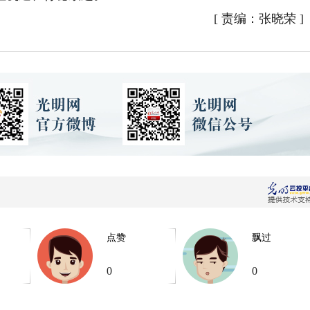
[
责编：张晓荣
]
点赞
飘过
0
0