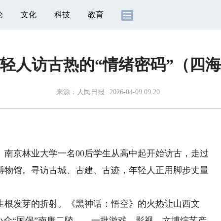
论
文化
科技
教育
轻人访古热的“情绪密码”（四
来源：
人民日报
2026-04-09 09:20
京林业大学一名00后学生从高中起开始访古，走过
个博物馆。寻访古城、古建、古迹，年轻人正用脚步丈量
根发芽的折射。《黑神话：悟空》的火热让山西文
小众“国保”南唐二陵……一批游戏、影视、文博综艺产