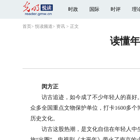
时政
国际
时评
理
首页
>
悦读频道
>
资讯
>
正文
读懂年
闵方正
访古追迹，如今成了不少年轻人的喜好。南
众多全国重点文物保护单位，打卡1600多
历史文化。
访古这股热潮，是文化自信在年轻人中生
旅“出圈”、电视剧《太平年》带火了南京的