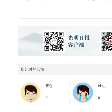
您此时的心情
开心
难过
0
0