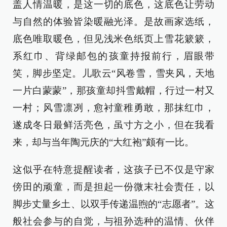
盖人情温暖，是这一切的底色，这底色让劳动
与自然的体验皆染暖融光泽。是故画家选纸，
底色唯取暖色，但见浅米色纸页上雪花簌簌，
系红巾、背绿邮包的孩童持报前行，眉眼带
笑，脚步坚定。儿歌云“风卷雪，雪夹风，天地
一片白蒙蒙”，那孩童却抖雪戴帽，行过一村又
一村；风雪凛冽，愈衬童稚勇敢，那抹红巾，
遂成冬日最鲜活亮色，虽寸方之小，但在我看
来，却与当年陶元庆的“大红袍”颇有一比。
这似乎在特意提醒读者，这孩子已不仅是守家
傍田的顽童，而是担起一份微末社会责任，以
脚步丈量乡土、以双手传递温煦的“志愿者”。这
般社会参与的自觉，与祖孙选种的温情、伙伴