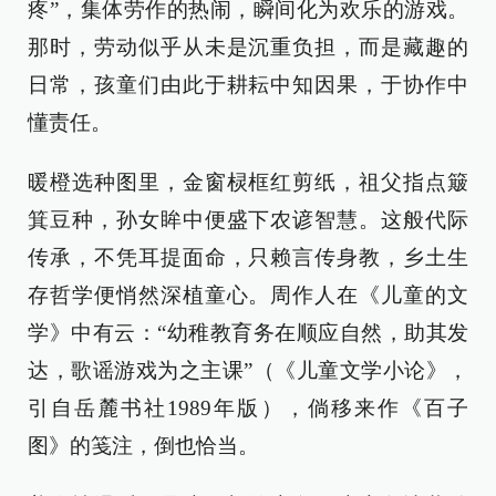
疼”，集体劳作的热闹，瞬间化为欢乐的游戏。
那时，劳动似乎从未是沉重负担，而是藏趣的
日常，孩童们由此于耕耘中知因果，于协作中
懂责任。
暖橙选种图里，金窗棂框红剪纸，祖父指点簸
箕豆种，孙女眸中便盛下农谚智慧。这般代际
传承，不凭耳提面命，只赖言传身教，乡土生
存哲学便悄然深植童心。周作人在《儿童的文
学》中有云：“幼稚教育务在顺应自然，助其发
达，歌谣游戏为之主课”（《儿童文学小论》，
引自岳麓书社1989年版），倘移来作《百子
图》的笺注，倒也恰当。