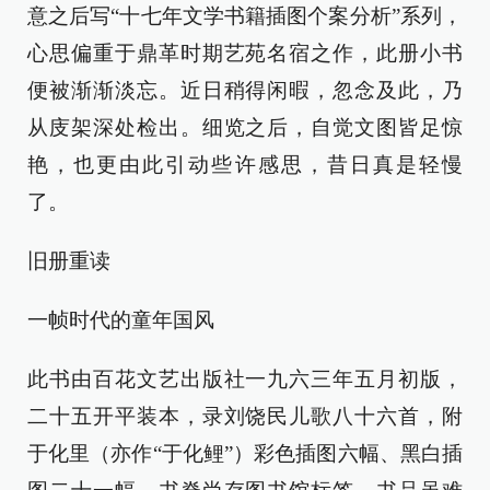
意之后写“十七年文学书籍插图个案分析”系列，
心思偏重于鼎革时期艺苑名宿之作，此册小书
便被渐渐淡忘。近日稍得闲暇，忽念及此，乃
从庋架深处检出。细览之后，自觉文图皆足惊
艳，也更由此引动些许感思，昔日真是轻慢
了。
旧册重读
一帧时代的童年国风
此书由百花文艺出版社一九六三年五月初版，
二十五开平装本，录刘饶民儿歌八十六首，附
于化里（亦作“于化鲤”）彩色插图六幅、黑白插