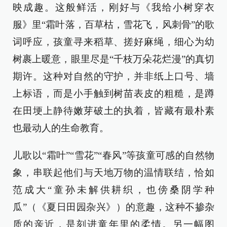
映成趣。这般鲜活，刚好与《我给小树穿衣
服》里“霜叶落，百草枯，雪花飞，风刺骨”的歌
词呼应，孩童寻来稻草、搓好麻绳，细心为幼
树裹上暖意，眼里尽是“千枝万朵花烂漫”的真切
期许。这种对自然的守护，并非纸上口号、墙
上标语，而是小手触到树苗表皮的粗糙，是蹲
在田埂上静待嫩芽破土的执着，皆藏有最朴素
也最动人的生命教育。
儿歌以“霜叶”“雪花”“春风”等孩童可感的自然物
象，串联起他们与天地万物的温情联结，恰如
范成大“童孙未解供耕织，也傍桑阴学种
瓜”（《夏日田园杂兴》）的意趣，这种不掺杂
质的亲近，是刻进童年里的柔情。另一幅图