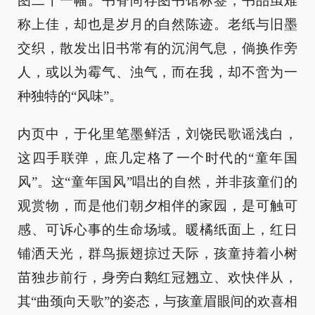
图二十一幅。书脊尚存图书馆标签，书品虽难
称上佳，却也是岁月的自然陈迹。老纸与旧墨
交织，散发出旧书常有的沉润气息，倘换作旁
人，或以为霉气、浊气，而在我，却不啻为一
种独特的“风味”。
内页中，于化里笔墨鲜活，刘饶民歌谣浅白，
这四手联弹，庶几定格了一个时代的“童年国
风”。这“童年国风”唱出的自然，并非孩童们的
观赏物，而是他们朝夕相伴的家园，是可触可
感、可诉心事的生命场域。暖橘纸面上，红日
铺洒天光，群鸟振翅掠过天际，孩童持着小树
苗独步前行，身旁白鹅红冠翘立、欢快伴从，
其“曲颈向天歌”的姿态，与孩童眉眼间的欢喜相