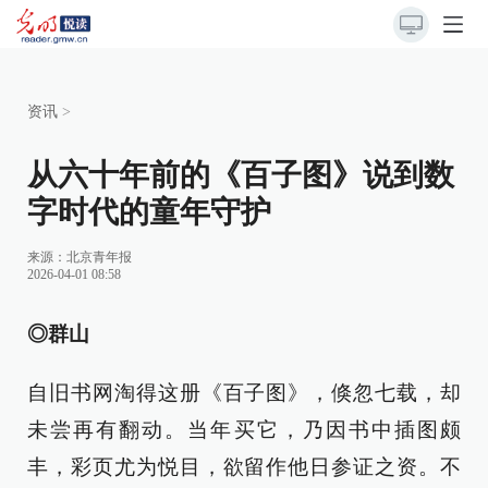
资讯
>
从六十年前的《百子图》说到数
字时代的童年守护
来源：
北京青年报
2026-04-01 08:58
◎群山
自旧书网淘得这册《百子图》，倏忽七载，却
未尝再有翻动。当年买它，乃因书中插图颇
丰，彩页尤为悦目，欲留作他日参证之资。不