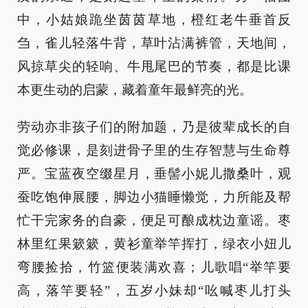
中，小姑娘跪坐茵茵草地，橙红老牛垂首反
刍，雀儿轻落牛背，草叶沾满裤管，天地间，
风掠草尖的轻响、牛甩尾巴的节奏，都是比课
本更生动的启蒙，藏着童年最鲜亮的光。
劳动亦非孩子们的附加题，乃是彼辈成长的自
觉必修课，是刻进骨子里的生存智慧与生命尊
严。宝蓝夜空缀星月，垂髻小妮儿撒桑叶，观
蚕吃饱伸展腰，脚边小猫睡懒觉，力所能及帮
忙干完家务的自豪，便足可酿成枕边童谣。枣
林里红果簌簌，黄衫童举竿挥打，绿衣小妞儿
弯腰捡拾，竹篮便装满欢喜；儿歌唱“举竿要
高，落竿要轻”，五岁小妹却“吆喊枣儿打头