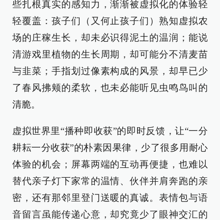
些扎根真实的感知力，渐渐被虚拟化的体验轻
轻覆盖：孩子们（又何止孩子们）熟知虚拟农
场的庄稼生长，却未必识得泥土的温润；能说
清游戏里植物的生长周期，却可能分不清麦苗
与韭菜；手指划过像素构成的风景，却早已少
了春风拂颊的柔软，也未必能听见虫鸣鸟叫的
清脆。
虚拟世界里“播种即收获”的即时反馈，让“一分
耕耘一分收获”的朴素因果律，少了很多用耐心
体验的机会；屏幕两端的互动再便捷，也难以
替代亲子灯下家常的温情、伙伴并肩奔跑的亲
密，还有那邻里登门送暖的真诚。表情包与语
音留言虽能传递心意，却究竟少了眼神交汇的