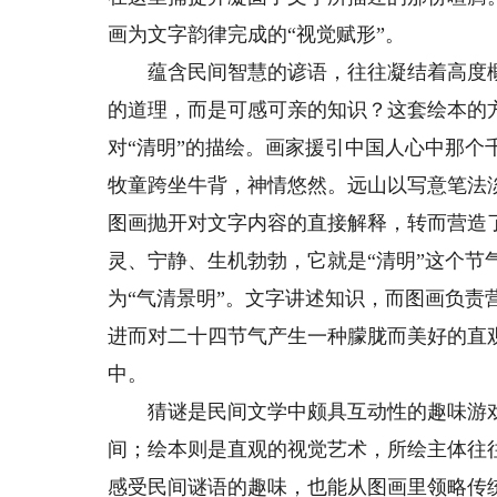
画为文字韵律完成的“视觉赋形”。
蕴含民间智慧的谚语，往往凝结着高度概
的道理，而是可感可亲的知识？这套绘本的方
对“清明”的描绘。画家援引中国人心中那
牧童跨坐牛背，神情悠然。远山以写意笔法
图画抛开对文字内容的直接解释，转而营造
灵、宁静、生机勃勃，它就是“清明”这个
为“气清景明”。文字讲述知识，而图画负
进而对二十四节气产生一种朦胧而美好的直
中。
猜谜是民间文学中颇具互动性的趣味游戏
间；绘本则是直观的视觉艺术，所绘主体往
感受民间谜语的趣味，也能从图画里领略传