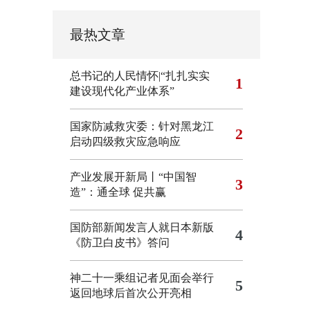
最热文章
总书记的人民情怀|“扎扎实实
1
建设现代化产业体系”
国家防减救灾委：针对黑龙江
2
启动四级救灾应急响应
产业发展开新局丨“中国智
3
造”：通全球 促共赢
国防部新闻发言人就日本新版
4
《防卫白皮书》答问
神二十一乘组记者见面会举行
5
返回地球后首次公开亮相