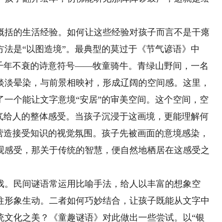
括的生活经验。如何让这些经验对孩子而言不是干瘪
法是“以图造境”。最典型的莫过于《节气谚语》中
个千年不衰的诗意符号——牧童骑牛。青绿山野间，一名
淡淡晕染，与前景相映衬，形成辽阔的空间感。这里，
了一个能让文字意境“安居”的审美空间。这个空间，空
节气给人的整体感受。当孩子沉浸于这画境，更能理解何
责营造接受知识的视觉氛围。孩子先被画面的意境感染，
观感受，那关于传统的智慧，便自然地栖居在这感受之
。民间谜语常运用比喻手法，给人以丰富的想象空
往形象生动。二者如何巧妙结合，让孩子既能从文字中
统文化之美？《童趣谜语》对此做出一些尝试。以“银