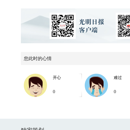
您此时的心情
开心
难过
0
0