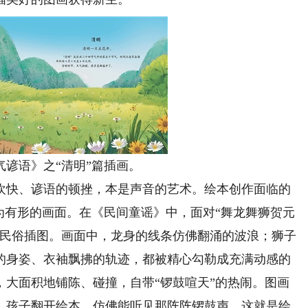
语》之“清明”篇插画。
快、谚语的顿挫，本是声音的艺术。绘本创作面临的
为有形的画面。在《民间童谣》中，面对“舞龙舞狮贺元
的民俗插图。画面中，龙身的线条仿佛翻涌的波浪；狮子
的身姿、衣袖飘拂的轨迹，都被精心勾勒成充满动感的
，大面积地铺陈、碰撞，自带“锣鼓喧天”的热闹。图画
。孩子翻开绘本，仿佛能听见那阵阵锣鼓声，这就是绘