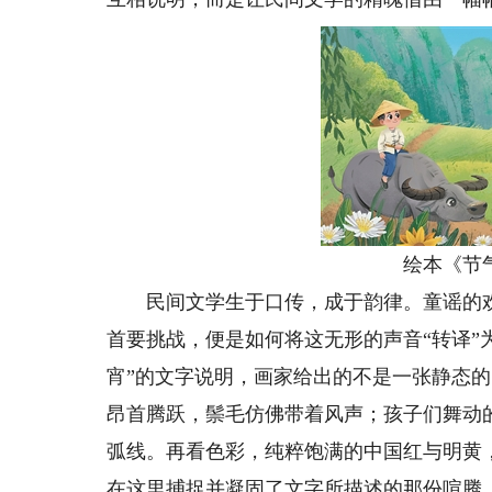
绘本《节气谚
民间文学生于口传，成于韵律。童谣的欢
首要挑战，便是如何将这无形的声音“转译”
宵”的文字说明，画家给出的不是一张静态
昂首腾跃，鬃毛仿佛带着风声；孩子们舞动
弧线。再看色彩，纯粹饱满的中国红与明黄
在这里捕捉并凝固了文字所描述的那份喧腾