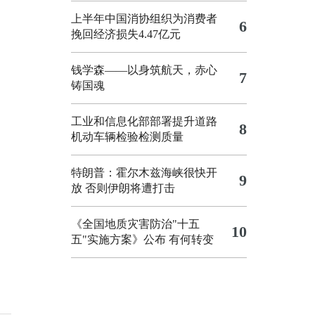
上半年中国消协组织为消费者
6
挽回经济损失4.47亿元
钱学森——以身筑航天，赤心
7
铸国魂
工业和信息化部部署提升道路
8
机动车辆检验检测质量
特朗普：霍尔木兹海峡很快开
9
放 否则伊朗将遭打击
《全国地质灾害防治"十五
10
五"实施方案》公布 有何转变