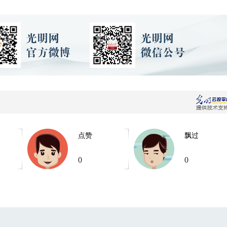
点赞
飘过
0
0