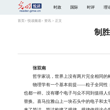
时政
国际
时评
理
首页
>
悦读频道
>
资讯
>
正文
制胜
张双南
哲学家说，世界上没有两片完全相同的树
物理学有一个基本前提——粒子全同性：
也都一样。没有哪个电子与众不同到值得人
替换。喜马拉雅山上一块石头中的电子和太
来了简洁，简洁构建了规律，规律使得这个