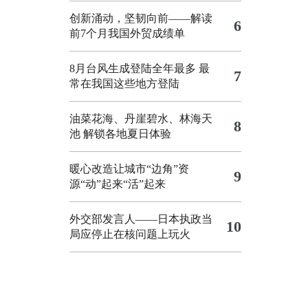
创新涌动，坚韧向前——解读
6
前7个月我国外贸成绩单
8月台风生成登陆全年最多 最
7
常在我国这些地方登陆
油菜花海、丹崖碧水、林海天
8
池 解锁各地夏日体验
暖心改造让城市“边角”资
9
源“动”起来“活”起来
外交部发言人——日本执政当
10
局应停止在核问题上玩火