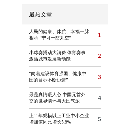
最热文章
人民的健康、体质、幸福一脉
1
相承
“宁可十防九空”
小球赛撬动大消费 体育赛事
2
激活城市发展新动能
“向着建设体育强国、健康中
3
国的目标不断迈进”
最是真情暖人心 中国元首外
4
交的世界情怀与大国气派
上半年规模以上工业中小企业
5
增加值同比增长5.8%