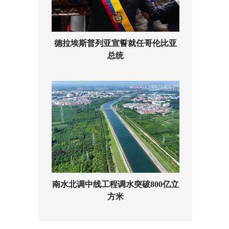
德拉埃斯普列亚宣誓就任哥伦比亚
总统
南水北调中线工程调水突破800亿立
方米