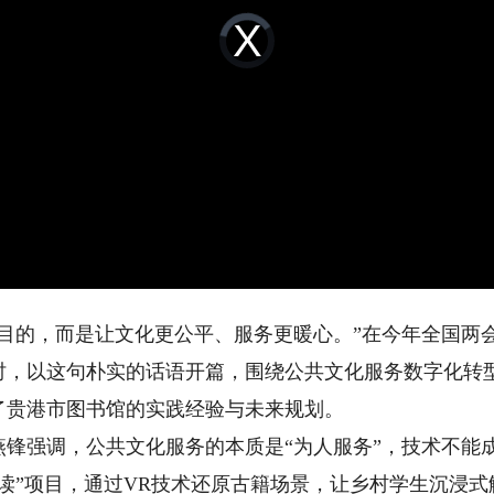
Video
Player
is
loading.
的，而是让文化更公平、服务更暖心。”在今年全国两
时，以这句朴实的话语开篇，围绕公共文化服务数字化转
了贵港市图书馆的实践经验与未来规划。
强调，公共文化服务的本质是“为人服务”，技术不能成
读”项目，通过VR技术还原古籍场景，让乡村学生沉浸