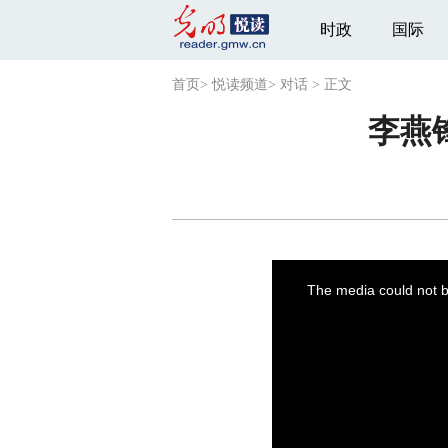
时政
国际
首页
>
悦读频道
>
对话
>
正文
李燕
This
is
a
The media could not be
modal
window.