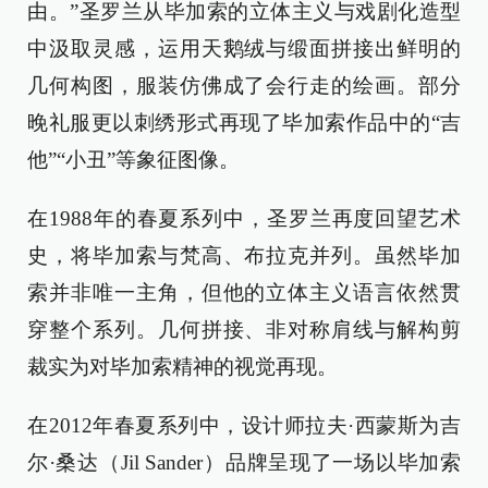
由。”圣罗兰从毕加索的立体主义与戏剧化造型
中汲取灵感，运用天鹅绒与缎面拼接出鲜明的
几何构图，服装仿佛成了会行走的绘画。部分
晚礼服更以刺绣形式再现了毕加索作品中的“吉
他”“小丑”等象征图像。
在1988年的春夏系列中，圣罗兰再度回望艺术
史，将毕加索与梵高、布拉克并列。虽然毕加
索并非唯一主角，但他的立体主义语言依然贯
穿整个系列。几何拼接、非对称肩线与解构剪
裁实为对毕加索精神的视觉再现。
在2012年春夏系列中，设计师拉夫·西蒙斯为吉
尔·桑达（Jil Sander）品牌呈现了一场以毕加索