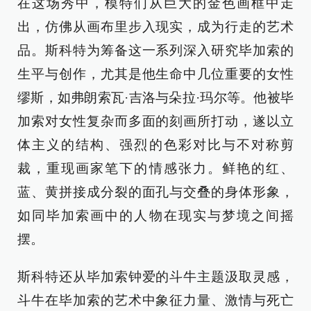
在这场秀中，模特们从巨大的金色画框中走
出，仿佛从画布里步入现实，成为行走的艺术
品。斯科特为筹备这一系列深入研究毕加索的
生平与创作，尤其是他生命中几位重要的女性
缪斯，如弗朗索瓦·吉洛与朵拉·玛尔等。他被毕
加索对女性复杂而多面的刻画所打动，遂以立
体主义的结构、强烈的色彩对比与不对称剪
裁，重现画家笔下的情感张力。鲜艳的红、
蓝、黄拼接成分裂的面孔与交叠的身体形象，
如同毕加索画中的人物在现实与梦境之间摇
摆。
斯科特还从毕加索钟爱的斗牛主题汲取灵感，
斗牛在毕加索的艺术中象征力量、激情与死亡