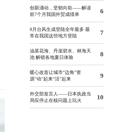
创新涌动，坚韧向前——解读
6
前7个月我国外贸成绩单
8月台风生成登陆全年最多 最
7
常在我国这些地方登陆
油菜花海、丹崖碧水、林海天
8
池 解锁各地夏日体验
暖心改造让城市“边角”资
9
源“动”起来“活”起来
外交部发言人——日本执政当
10
局应停止在核问题上玩火