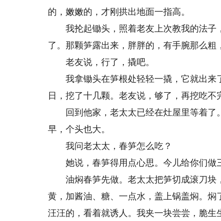
的，嫩嫩的，才刚拱出地面一指高。
我抡起锄头，照着老友上次教我的法子，
了。那颗笋露出来，胖胖的，有手腕那么粗
老友说，行了，撬吧。
我拿锄头在笋根处轻轻一撬，它就出来了
日，挖了十几颗。老友说，够了，再挖吃不
回到他家，老太太已经在灶屋里等着了。
早，个头也大。
我问老太太，春笋怎么吃？
她说，春笋得用点心思。今儿给你们做三
油焖春笋先做。老太太把笋切成滚刀块，
黄，加酱油、糖、一点水，盖上锅盖焖。焖
汪汪的，看着就诱人。我夹一块尝尝，脆生