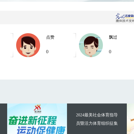
点赞
飘过
0
0
2024最美社会体育指导
员暨活力体育组织征集