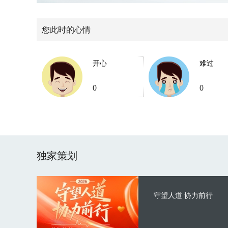
您此时的心情
开心
难过
0
0
独家策划
守望人道 协力前行