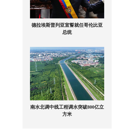
德拉埃斯普列亚宣誓就任哥伦比亚
总统
南水北调中线工程调水突破800亿立
方米