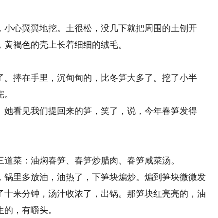
小心翼翼地挖。土很松，没几下就把周围的土刨开
，黄褐色的壳上长着细细的绒毛。
。捧在手里，沉甸甸的，比冬笋大多了。挖了小半
完。
她看见我们提回来的笋，笑了，说，今年春笋发得
道菜：油焖春笋、春笋炒腊肉、春笋咸菜汤。
锅里多放油，油热了，下笋块煸炒。煸到笋块微微发
了十来分钟，汤汁收浓了，出锅。那笋块红亮亮的，油
生的，有嚼头。