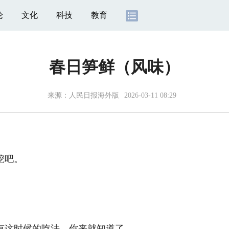
论
文化
科技
教育
春日笋鲜（风味）
来源：
人民日报海外版
2026-03-11 08:29
挖吧。
这时候的吃法，你来就知道了。