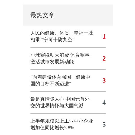
最热文章
人民的健康、体质、幸福一脉
1
相承
“宁可十防九空”
小球赛撬动大消费 体育赛事
2
激活城市发展新动能
“向着建设体育强国、健康中
3
国的目标不断迈进”
最是真情暖人心 中国元首外
4
交的世界情怀与大国气派
上半年规模以上工业中小企业
5
增加值同比增长5.8%