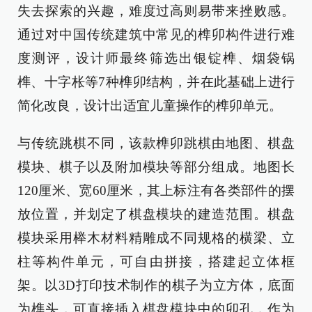
失去探索的兴趣，难度过高则易带来挫败感。
通过对中国传统建筑中常见的榫卯构件进行难
度测评，设计师最终筛选出银锭榫、烟袋锅
榫、十字枨等7种榫卯结构，并在此基础上进行
简化改良，设计出适宜儿童操作的榫卯单元。
与传统跳棋不同，该款榫卯跳棋由地图、棋盘
模块、棋子以及附加模块等部分组成。地图长
120厘米、宽60厘米，其上标注有各类部件的摆
放位置，并划定了棋盘模块的建造范围。棋盘
模块采用榉木材料精雕成不同规格的横梁、立
柱等构件单元，可自由拼接，搭建起立体框
架。以3D打印技术制作的棋子为立方体，底面
为榫头，可直接插入棋盘模块中的卯孔，作为