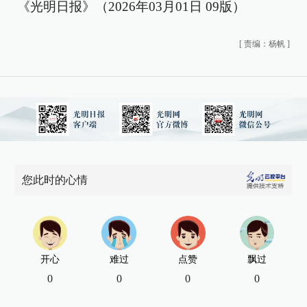
《光明日报》（2026年03月01日 09版）
[
责编：杨帆
]
您此时的心情
开心
难过
点赞
飘过
0
0
0
0