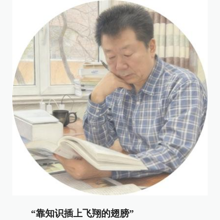
“靠知识插上飞翔的翅膀”