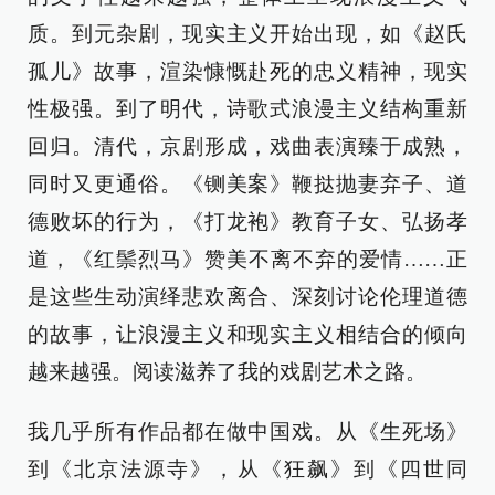
质。到元杂剧，现实主义开始出现，如《赵氏
孤儿》故事，渲染慷慨赴死的忠义精神，现实
性极强。到了明代，诗歌式浪漫主义结构重新
回归。清代，京剧形成，戏曲表演臻于成熟，
同时又更通俗。《铡美案》鞭挞抛妻弃子、道
德败坏的行为，《打龙袍》教育子女、弘扬孝
道，《红鬃烈马》赞美不离不弃的爱情……正
是这些生动演绎悲欢离合、深刻讨论伦理道德
的故事，让浪漫主义和现实主义相结合的倾向
越来越强。阅读滋养了我的戏剧艺术之路。
我几乎所有作品都在做中国戏。从《生死场》
到《北京法源寺》，从《狂飙》到《四世同