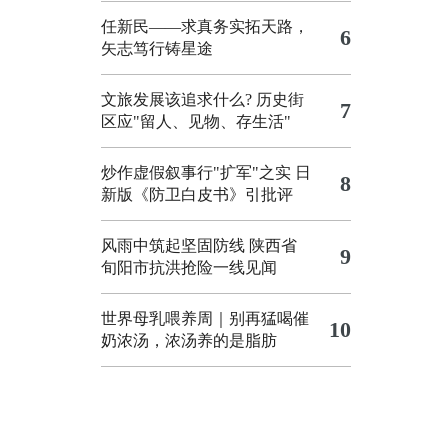
任新民——求真务实拓天路，
6
矢志笃行铸星途
文旅发展该追求什么?
历史街
7
区应"留人、见物、存生活"
炒作虚假叙事行"扩军"之实
日
8
新版《防卫白皮书》引批评
风雨中筑起坚固防线 陕西省
9
旬阳市抗洪抢险一线见闻
世界母乳喂养周｜别再猛喝催
10
奶浓汤，浓汤养的是脂肪