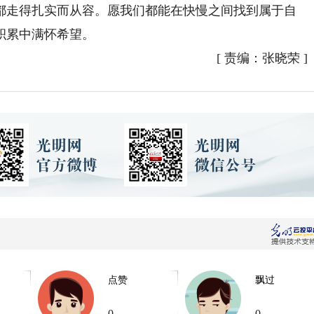
都走得扎实而从容。愿我们都能在快慢之间找到属于自
积累中满怀希望。
[
责编：张晓荣
]
点赞
飘过
0
0