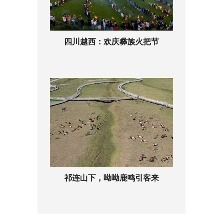
四川越西：欢庆彝族火把节
祁连山下，呦呦鹿鸣引客来