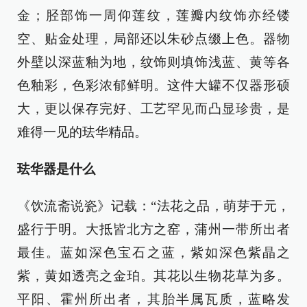
金；胫部饰一周仰莲纹，莲瓣内纹饰亦经镂
空、贴金处理，局部还以朱砂点缀上色。器物
外壁以深蓝釉为地，纹饰则填饰浅蓝、黄等各
色釉彩，色彩浓郁鲜明。这件大罐不仅器形硕
大，更以保存完好、工艺罕见而凸显珍贵，是
难得一见的珐华精品。
珐华器是什么
《饮流斋说瓷》记载：“法花之品，萌芽于元，
盛行于明。大抵皆北方之窑，蒲州一带所出者
最佳。蓝如深色宝石之蓝，紫如深色紫晶之
紫，黄如透亮之金珀。其花以生物花草为多。
平阳、霍州所出者，其胎半属瓦质，蓝略发