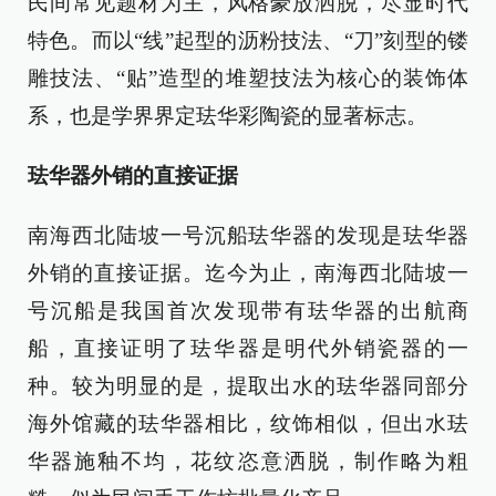
民间常见题材为主，风格豪放洒脱，尽显时代
特色。而以“线”起型的沥粉技法、“刀”刻型的镂
雕技法、“贴”造型的堆塑技法为核心的装饰体
系，也是学界界定珐华彩陶瓷的显著标志。
珐华器外销的直接证据
南海西北陆坡一号沉船珐华器的发现是珐华器
外销的直接证据。迄今为止，南海西北陆坡一
号沉船是我国首次发现带有珐华器的出航商
船，直接证明了珐华器是明代外销瓷器的一
种。较为明显的是，提取出水的珐华器同部分
海外馆藏的珐华器相比，纹饰相似，但出水珐
华器施釉不均，花纹恣意洒脱，制作略为粗