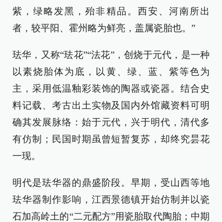
紫，绿略发黑，殆非精品。西安、河南所出
者，较平阳、霍州略为鲜亮，盖属瓷胎也。”
珐华，又称“珐花”“法花”，创烧于元代，是一种
以素烧胎体为底，以黄、绿、蓝、紫等色为
主，采用低温釉彩装饰的陶器或瓷器。结合史
料记载、考古出土实物及国内外馆藏资料可明
确其发展脉络：始于元代，兴于明代，清代多
有仿制；民国时期虽曾短暂复苏，却终究昙花
一现。
明代是珐华器的鼎盛阶段。早期，受山西等地
珐华器制作影响，江西景德镇开始仿制并以瓷
石加高岭土的“二元配方”用瓷胎取代陶胎；中期