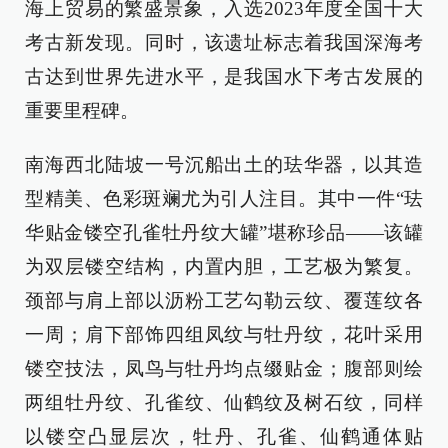
海上贸易的繁盛景象，入选2023年度全国十大
考古新发现。同时，该遗址标志着我国深海考
古达到世界先进水平，是我国水下考古发展的
重要里程碑。
南海西北陆坡一号沉船出土的珐华器，以其造
型精美、色彩斑斓尤为引人注目。其中一件“珐
华贴金镂空孔雀牡丹纹大罐”堪称珍品——该罐
为双层镂空结构，内置内胆，工艺极为繁复。
颈部与肩上部以沥粉工艺勾勒云纹、覆莲纹各
一周；肩下部饰四组凤纹与牡丹纹，花叶采用
镂空技法，凤鸟与牡丹均点缀贴金；腹部则绘
两组牡丹纹、孔雀纹、仙鹤纹及树石纹，同样
以镂空凸显层次，牡丹、孔雀、仙鹤通体贴