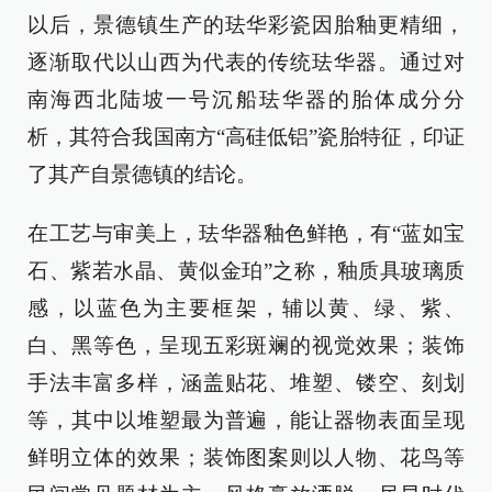
以后，景德镇生产的珐华彩瓷因胎釉更精细，
逐渐取代以山西为代表的传统珐华器。通过对
南海西北陆坡一号沉船珐华器的胎体成分分
析，其符合我国南方“高硅低铝”瓷胎特征，印证
了其产自景德镇的结论。
在工艺与审美上，珐华器釉色鲜艳，有“蓝如宝
石、紫若水晶、黄似金珀”之称，釉质具玻璃质
感，以蓝色为主要框架，辅以黄、绿、紫、
白、黑等色，呈现五彩斑斓的视觉效果；装饰
手法丰富多样，涵盖贴花、堆塑、镂空、刻划
等，其中以堆塑最为普遍，能让器物表面呈现
鲜明立体的效果；装饰图案则以人物、花鸟等