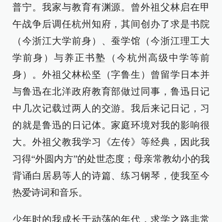
普宁。我家与教育有渊源。曾外祖父林启在甲
午战争后调任杭州知府，其间创办了求是书院
（今浙江大学前身）、蚕学馆（今浙江理工大
学前身）与养正书塾（今杭州高级中学等前
身）。外祖父林松坚（字鲁生）曾留学日本并
与鲁迅在北洋政府教育部做过同事，鲁迅日记
中几次记载过两人的交游。我后来记日记，习
的就是鲁迅的日记体。家庭环境对我的影响很
大。外祖父教我学习《左传》等经典，因此我
习得“外圆内方”的处世态度；母亲常教幼小的我
背诵白居易等人的诗篇、练习钢琴，使我至今
热爱诗词和音乐。
少年时的我成长于动荡的年代，求学之路非常