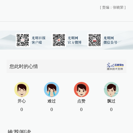
[
责编：张晓荣
]
您此时的心情
开心
难过
点赞
飘过
0
0
0
0
推荐阅读