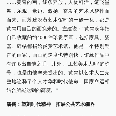
……黄胄的画，线条奔放，人物鲜活，笔飞墨
舞，乐观、豪迈、激扬、奋发的艺术风貌扑面
而来。而筹建炎黄艺术馆时的一砖一瓦，都是
黄胄用自己的画换来的。左建说：“黄胄晚年把
自己收藏的约4000件珍贵字画，包括家具、瓷
器、碑帖都捐给炎黄艺术馆。他是一个特别勤
奋的画家，画画的速度也特别快，馆藏作品中
有许多出自他之手。此外，‘工艺美术大师’的称
号，也是由他率先提出的。黄胄以艺术人生完
整地诠释了个人才华和时代使命、国家命运相
结合所能达到的高度。”
潘鹤：塑刻时代精神 拓展公共艺术疆界