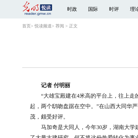
时政
国际
时评
理
首页
>
悦读频道
>
荐阅
>
正文
记者 付明丽
“大雄宝殿建在4米高的平台上，往上走的
起，两个鸱吻盘踞在空中。”在山西大同华
茂，颇受好评。
马加奇是大同人，今年30岁，湖南大学建
了大量古建研究，何不将这份热爱转化为事业