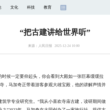
论
文化
科技
教育
“把古建讲给世界听”
来源：
人民日报
2025-12-24 10:00
时候一定要仰起头，你会看到大殿如一张巨幕缓缓拉
严寺，马加奇正带着游客参观大雄宝殿，他的讲解声情并
筑学专业研究生。“我从小喜欢寺庙古建，读研期间做
？”2023年，马加奇在大同创办了一家旅行社，提供古