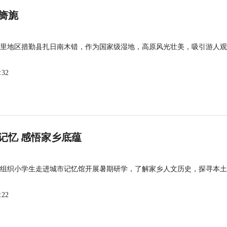
旖旎
里地区措勤县扎日南木错，作为国家级湿地，高原风光壮美，吸引游人观
:32
记忆 感悟家乡底蕴
组织小学生走进城市记忆馆开展暑期研学，了解家乡人文历史，探寻本土
:22