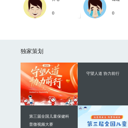
0
0
独家策划
守望人道 协力前行
第三届全国儿童保健科
普微视频大赛