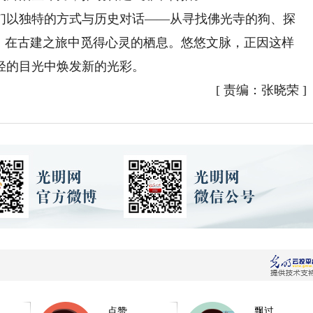
以独特的方式与历史对话——从寻找佛光寺的狗、探
”，在古建之旅中觅得心灵的栖息。悠悠文脉，正因这样
轻的目光中焕发新的光彩。
[
责编：张晓荣
]
点赞
飘过