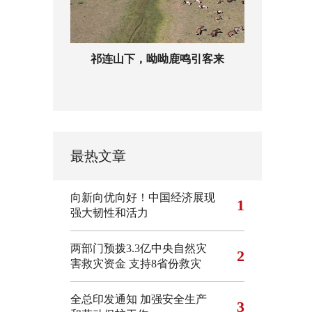
祁连山下，呦呦鹿鸣引客来
最热文章
向新向优向好！中国经济展现
1
强大韧性和活力
两部门预拨3.3亿中央自然灾
2
害救灾资金 支持8省份救灾
全总印发通知 加强安全生产
3