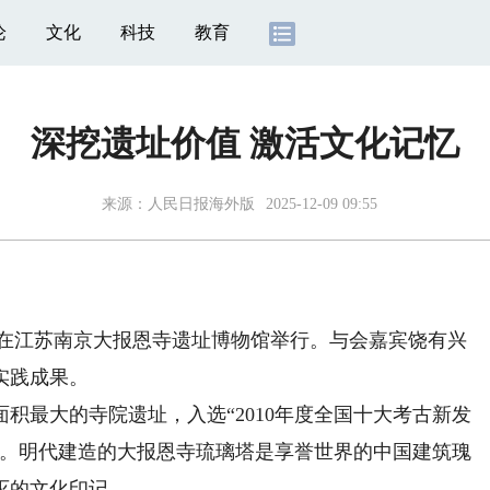
论
文化
科技
教育
深挖遗址价值 激活文化记忆
来源：
人民日报海外版
2025-12-09 09:55
式在江苏南京大报恩寺遗址博物馆举行。与会嘉宾饶有兴
实践成果。
最大的寺院遗址，入选“2010年度全国十大考古新发
单位。明代建造的大报恩寺琉璃塔是享誉世界的中国建筑瑰
灭的文化印记。