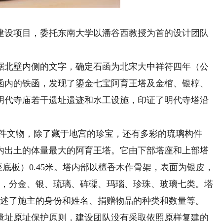
建设项目，委托东南大学以潘谷西教授为首的设计团队
据北壁内侧的文字，确定石函为北宋大中祥符四年（公
石函内的铁函，发现了鎏金七宝阿育王塔及金棺、银椁、
现明代寺庙若干遗址遗迹和水工设施，印证了明代寺塔沿
件文物，除了藏于地宫的珍宝，还有多彩的琉璃构件
内出土的体量最大的阿育王塔。它由下部塔座和上部塔
座底板）0.45米。塔内部以檀香木作骨架，表面为银皮，
宝，分金、银、琉璃、砗磲、玛瑙、珍珠、玻璃七类。塔
要记述了施主的身份和姓名、捐赠物品的种类和数量等。
址原址保护原则，建设团队没有采取依照原样复建的