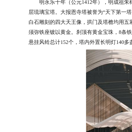
明永乐十年（公元1412年），明成祖朱
层琉璃宝塔。大报恩寺塔被誉为“天下第一塔
白石雕刻的四大天王像，拱门及塔檐均用五
须弥铁座镀以黄金。刹顶有黄金宝珠，8条
悬挂风铃总计152个，塔内外置长明灯140多