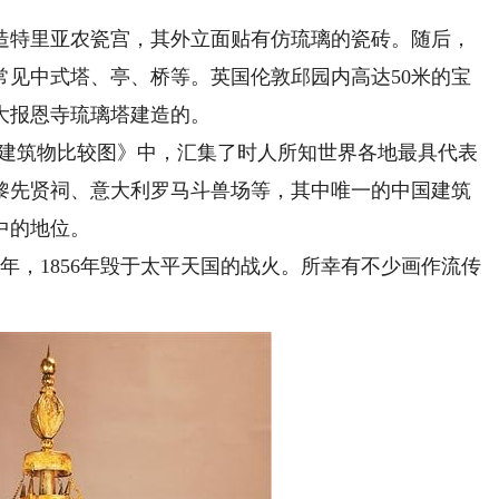
造特里亚农瓷宫，其外立面贴有仿琉璃的瓷砖。随后，
常见中式塔、亭、桥等。英国伦敦邱园内高达50米的宝
大报恩寺琉璃塔建造的。
要建筑物比较图》中，汇集了时人所知世界各地最具代表
巴黎先贤祠、意大利罗马斗兽场等，其中唯一的中国建筑
中的地位。
，1856年毁于太平天国的战火。所幸有不少画作流传