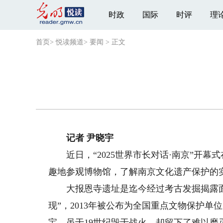
时政
国际
时评
理
首页
>
悦读频道
>
要闻
>
正文
记者 尹晓宇
近日，“2025世界市长对话·南京”开幕
趣地参观博物馆，了解南京文化遗产保护的
大报恩寺遗址是迄今经过考古发掘揭露面积
现”，2013年被公布为全国重点文物保护
宝，虽于19世纪毁于战火，却留下了难以磨