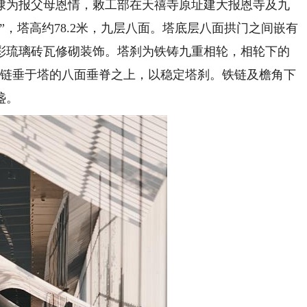
棣为报父母恩情，敕工部在天禧寺原址建大报恩寺及九
”，塔高约78.2米，九层八面。塔底层八面拱门之间嵌有
彩琉璃砖瓦修砌装饰。塔刹为铁铸九重相轮，相轮下的
铁链垂于塔的八面垂脊之上，以稳定塔刹。铁链及檐角下
盏。