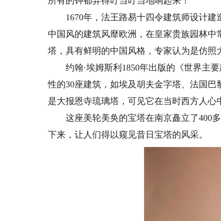
所有的钟都弄得叮当叮当地响起来！”
1670年，法王路易十四令建筑师设计建
中国风的建筑风靡欧洲，在皇家贵族园林中
塔，具有鲜明的中国风格，专家认为是仿照
约翰·埃姆斯利1850年出版的《世界主
性的30座建筑，如埃及胡夫金字塔、法国
是大报恩寺琉璃塔，可见它在当时西方人心
这座美轮美奂的宝塔在南京矗立了400多年
下来，让人们得以窥见昔日宝塔的风采。