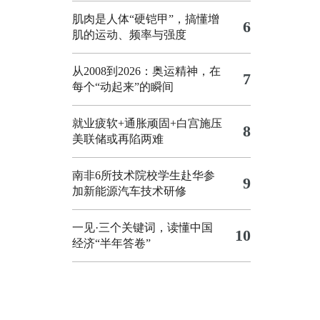
肌肉是人体“硬铠甲”，搞懂增
6
肌的运动、频率与强度
从2008到2026：奥运精神，在
7
每个“动起来”的瞬间
就业疲软+通胀顽固+白宫施压
8
美联储或再陷两难
南非6所技术院校学生赴华参
9
加新能源汽车技术研修
一见·三个关键词，读懂中国
10
经济“半年答卷”