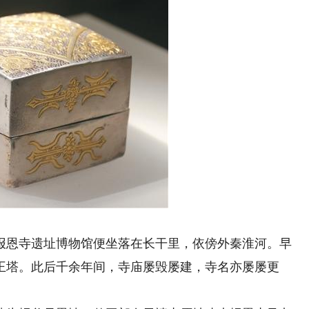
恩寺遗址博物馆便坐落在长干里，依傍外秦淮河。早
王塔。此后千余年间，寺庙屡毁屡建，寺名亦屡屡更