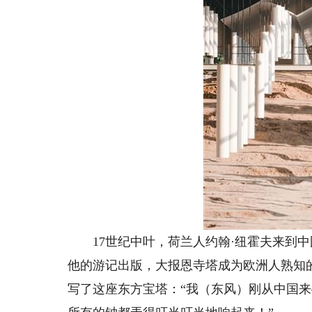
17世纪中叶，荷兰人约翰·纽霍夫来到中
他的游记出版，大报恩寺塔成为欧洲人熟知
写了这座东方宝塔：“我（东风）刚从中国