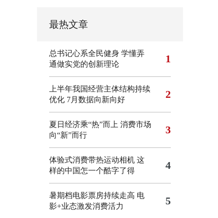
最热文章
总书记心系全民健身
学懂弄
1
通做实党的创新理论
上半年我国经营主体结构持续
2
优化
7月数据向新向好
夏日经济乘“热”而上 消费市场
3
向“新”而行
体验式消费带热运动相机
这
4
样的中国怎一个酷字了得
暑期档电影票房持续走高 电
5
影+业态激发消费活力