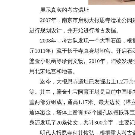
展示真实的考古遗址
2007年，南京市启动大报恩寺遗址公园
进行规划设计，并开始进行考古发掘。
2008年，考古队发现一个大型石函，根
元1011年）藏于长干寺真身塔地宫。开启
鎏金小银函等珍贵文物。2010年，陆续发
用北宋地宫和地基。
迄今，大报恩寺遗址已发掘出土1.2万余
等。其中，鎏金七宝阿育王塔是目前中国境
盖两部分组成，通高1.17米、最大边长（塔
通体鎏金，塔体上凿有452个圆孔以镶嵌珠
身还发现了20条铭文，共计300余字，主
明代大报恩寺何其恢弘，根据重大考古遗