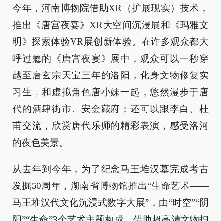
今年，河南博物院借助XR（扩展现实）技术，
推出《唐宫夜宴》XR大空间沉浸展和《玛雅文
明》探索体验VR展创新体验。在许多观众都大
呼过瘾的《唐宫夜宴》展中，观众可以一秒穿
越至唐玄宗天宝三年的洛阳，化身文物修复实
习生，和虚拟角色唐小妹一起，悠然漫步于唐
代的酒肆街市、安金藏府；还可以跟李白、杜
甫交流，欣赏唐代乐师的精彩表演，感受洛河
的夜色美景。
从去年到今年，为了纪念马王堆汉墓完成考古
发掘50周年，湖南省博物馆推出“生命艺术——
马王堆汉代文化沉浸式数字大展”，由“时空”“阴
阳”“生命”3个艺术主题构成，借助超高清文物扫