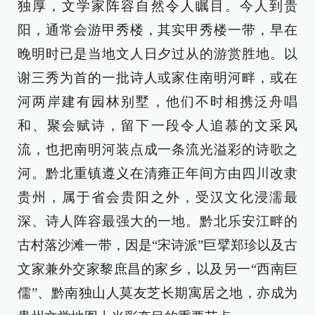
独厚，文学家阵容自然令人瞩目。今人到贵
阳，通常会游甲秀楼，其实甲秀楼一带，早在
晚明时已是当地文人日夕过从的游赏胜地。以
谢三秀为首的一批诗人或家住南明河畔，或在
河两岸建有园林别墅，他们不时相携泛舟唱
和、聚会赋诗，留下一段令人追慕的文采风
流，也把南明河装点成一条流光溢彩的诗歌之
河。黔北重镇遵义在清雍正年间方由四川改隶
贵州，属于省会贵阳之外，受汉文化浸濡最
深、诗人阵容最强大的一地。黔北乐安江畔的
古村落沙滩一带，因是“宋诗派”巨擘郑珍以及古
文家兼外交家黎庶昌的家乡，以及另一“西南巨
儒”、黔南独山人莫友芝长期寓居之地，亦成为