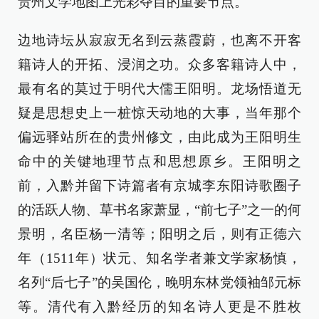
贵州文学地图上光彩夺目的重要节点。
边地诗坛从寂寂无名到云蒸霞蔚，也离不开客
籍诗人的开拓、浸润之功。众多客籍诗人中，
最有名的莫过于明代大儒王阳明。龙场悟道无
疑是思想史上一桩惊天动地的大事，当年那个
偏远驿站所在的贵州修文，由此成为王阳明生
命中的关键地理节点和思想原乡。王阳明之
前，入黔并留下诗篇者有京城李东阳诗歌圈子
的活跃人物、草书名家萧显，“前七子”之一的何
景明，名臣杨一清等；阳明之后，则有正德六
年（1511年）状元、知名学者兼文学家杨慎，
名列“后七子”的吴国伦，晚明东林党领袖邹元标
等。清代有入黔经历的知名诗人更是不胜枚