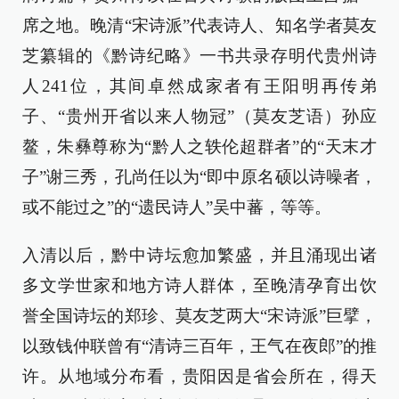
席之地。晚清“宋诗派”代表诗人、知名学者莫友
芝纂辑的《黔诗纪略》一书共录存明代贵州诗
人241位，其间卓然成家者有王阳明再传弟
子、“贵州开省以来人物冠”（莫友芝语）孙应
鳌，朱彝尊称为“黔人之轶伦超群者”的“天末才
子”谢三秀，孔尚任以为“即中原名硕以诗噪者，
或不能过之”的“遗民诗人”吴中蕃，等等。
入清以后，黔中诗坛愈加繁盛，并且涌现出诸
多文学世家和地方诗人群体，至晚清孕育出饮
誉全国诗坛的郑珍、莫友芝两大“宋诗派”巨擘，
以致钱仲联曾有“清诗三百年，王气在夜郎”的推
许。从地域分布看，贵阳因是省会所在，得天