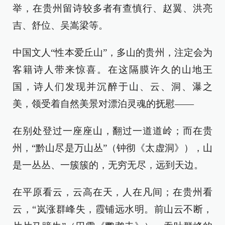
举，在贵州留诗较多者有查慎行、赵翼、洪亮
吉、舒位、吴嵩梁等。
中国文人“性本爱丘山”，多山的贵州，注定会为
客籍诗人带来惊喜。在这隔膜许久的山地王
国，诗人们发现并沉醉于山、云、洞、瀑之
美，领受着自然美景对漂泊灵魂的抚慰——
在别处登过一座座山，翻过一道道岭；而在贵
州，“黔山尽是万山丛”（钟彻《太虚洞》），山
是一丛丛、一簇簇的，无穷无尽，远到天边。
在平原看云，云高在天，人在凡间；在贵州看
云，“岚涨群峰失，霞铺远水明。前山云不断，