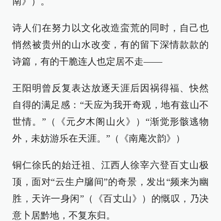
南》）。
诗人们在努力以文化改造蛮荒的同时，自己也
悄然被贵州的山水改变，有的留下深情款款的
诗篇，有的干脆连人也定居不走——
王阳明曾反复表达放逐天涯后因祸得福、快然
自得的满足感：“天应为我开奇观，地有兹山不
世情。”（《元夕木阁山火》）“渐觉形骸逃物
外，未妨游乐在天涯。”（《南庵次韵》）
铜仁徐氏的始迁祖、江西人徐宰六登百丈山极
顶，面对“云生户牖间”的奇景，发出“频来为幽
胜，天许一身闲”（《百丈山》）的慨叹，乃决
意卜居黔地，不复东归。