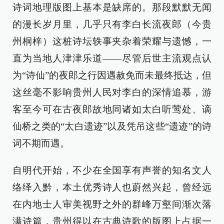
诗词地理版图上基本是缺席的。那段默默无闻
的漫长岁月里，几乎只有李白长流夜郎（今贵
州桐梓）这桩诗坛轶事夹杂着荣耀与遗憾，一
直为当地人津津乐道——尽管后世主流观点认
为“诗仙”的夜郎之行因遇赦免而未最终抵达，但
这丝毫不影响贵州人民对李白的深情追慕，游
客至今可在古夜郎故地同诸如太白听莺处、谪
仙桥之类的“太白遗迹”以及凭吊这些“遗迹”的诗
词不期而遇。
自明代开始，不少在全国享有声誉的知名文人
络绎入黔，本土优秀诗人也蔚然兴起，曾经远
在内地士人审美视野之外的群峰万壑间渐次落
满诗篇，贵州得以在古典诗歌的版图上占据一