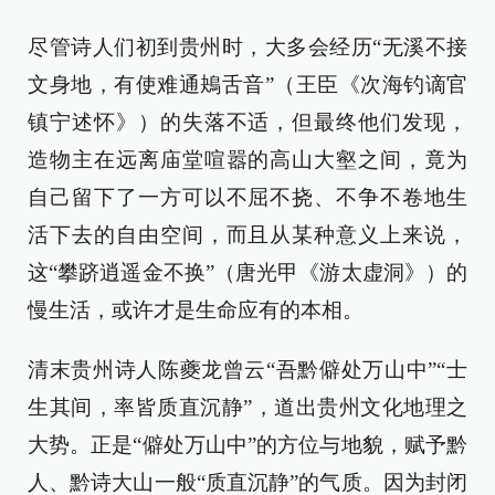
尽管诗人们初到贵州时，大多会经历“无溪不接
文身地，有使难通鴂舌音”（王臣《次海钓谪官
镇宁述怀》）的失落不适，但最终他们发现，
造物主在远离庙堂喧嚣的高山大壑之间，竟为
自己留下了一方可以不屈不挠、不争不卷地生
活下去的自由空间，而且从某种意义上来说，
这“攀跻逍遥金不换”（唐光甲《游太虚洞》）的
慢生活，或许才是生命应有的本相。
清末贵州诗人陈夔龙曾云“吾黔僻处万山中”“士
生其间，率皆质直沉静”，道出贵州文化地理之
大势。正是“僻处万山中”的方位与地貌，赋予黔
人、黔诗大山一般“质直沉静”的气质。因为封闭