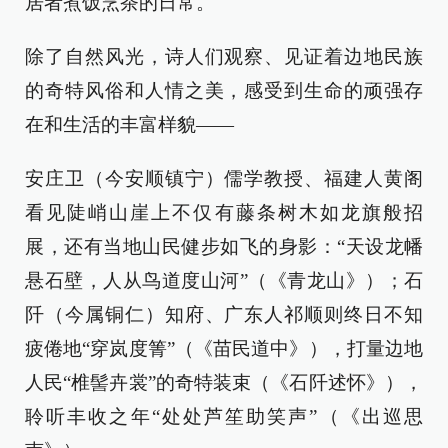
居者煮饭烹茶的日常。
除了自然风光，诗人们观察、见证着边地民族
的奇特风俗和人情之美，感受到生命的顽强存
在和生活的丰富样貌——
安庄卫（今安顺镇宁）儒学教授、福建人黄阁
看见陡峭山崖上不仅有藤条树木如龙旗般招
展，还有当地山民健步如飞的身影：“天设龙幡
悬石壁，人从鸟道度山河”（《青龙山》）；石
阡（今属铜仁）知府、广东人祁顺则终日不知
疲倦地“穿岚度箐”（《苗民道中》），打量边地
人民“椎髻卉裳”的奇特装束（《石阡述怀》），
聆听丰收之年“处处芦笙助笑声”（《出巡思