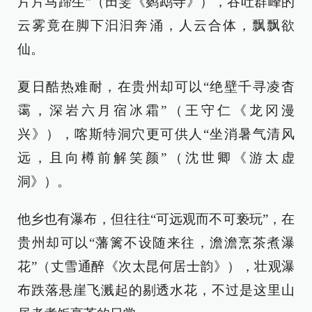
片片马蹄生”（田雯《鹦鹉寺》），吞吐群峰的
云雾竟在脚下汩汩奔涌，人云合体，飘飘欲
仙。
夏日酷热难耐，在贵州却可以“绝壁千寻凌杳
霭，深岩六月宿冰霜”（王守仁《龙冈漫
兴》），喀斯特洞穴更可供人“坐消暑气清风
远，且向樽前解笑颜”（沈世卿《游太虚
洞》）。
他乡也有瀑布，但往往“可远观而不可亵玩”，在
贵州却可以“藩篱不设随来往，澹澹烹茶煮瀑
花”（丈雪通醉《次太昆何居士韵》），壮观瀑
布跌落悬崖飞溅起的剔透水花，不过是这里山